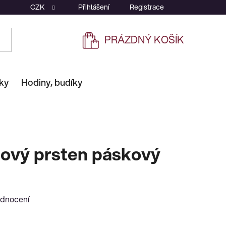
CZK
Přihlášení
Registrace
PRÁZDNÝ KOŠÍK
NÁKUPNÍ
KOŠÍK
ky
Hodiny, budíky
tový prsten páskový
odnocení