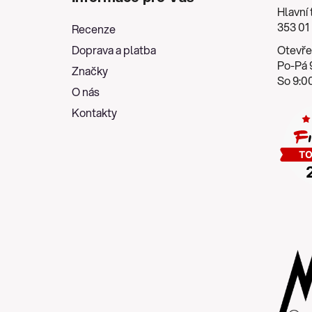
p
Hlavní 
a
353 01
Recenze
t
Doprava a platba
Otevře
í
Po-Pá 9
Značky
So 9:00
O nás
Kontakty