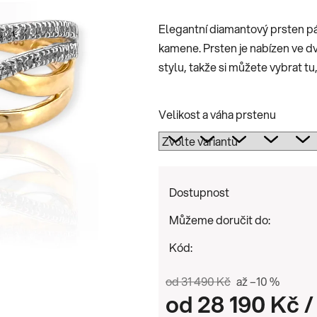
je
Elegantní diamantový prsten pás
0,0
kamene. Prsten je nabízen ve dv
z
stylu, takže si můžete vybrat tu
5
hvězdiček.
Velikost a váha prstenu
Dostupnost
Můžeme doručit do:
Kód:
od 31 490 Kč
až –10 %
od
28 190 Kč
/