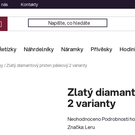
 nás
Kontakty
Řetízky
Náhrdelníky
Náramky
Přívěsky
Hodin
ny
/
Zlatý diamantový prsten páskový 2 varianty
Zlatý diaman
2 varianty
Průměrné
Neohodnoceno
Podrobnosti h
hodnocení
Značka:
Leru
produktu