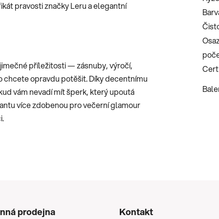
fikát pravosti značky Leru a elegantní
Barv
Čist
Osaz
poč
jimečné příležitosti — zásnuby, výročí,
Certi
oho chcete opravdu potěšit. Díky decentnímu
Bale
pokud vám nevadí mít šperk, který upoutá
riantu více zdobenou pro večerní glamour
i.
nná prodejna
Kontakt