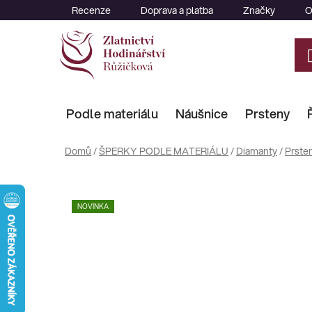
Přejít
Recenze
Doprava a platba
Značky
O
na
obsah
Podle materiálu
Náušnice
Prsteny
Domů
/
ŠPERKY PODLE MATERIÁLU
/
Diamanty
/
Prste
NOVINKA