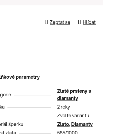
Zeptat se
Hlídat
lňkové parametry
Zlaté prsteny s
gorie
diamanty
ka
2 roky
Zvolte variantu
riál šperku
Zlato
,
Diamanty
st zlata
585/1000