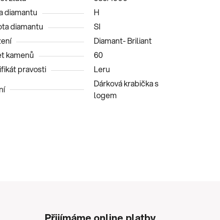
a diamantu
H
ota diamantu
SI
ení
Diamant- Briliant
et kamenů
60
fikát pravosti
Leru
Dárková krabička s
ní
logem
Přijímáme online platby