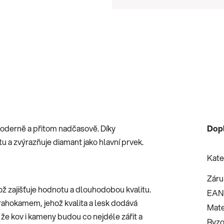
Měrná cena:
oderně a přitom nadčasově. Díky
Dop
 a zvýrazňuje diamant jako hlavní prvek.
Kate
Záru
ož zajišťuje hodnotu a dlouhodobou kvalitu.
EAN
ahokamem, jehož kvalita a lesk dodává
Mate
 že kov i kameny budou co nejdéle zářit a
Ryzo