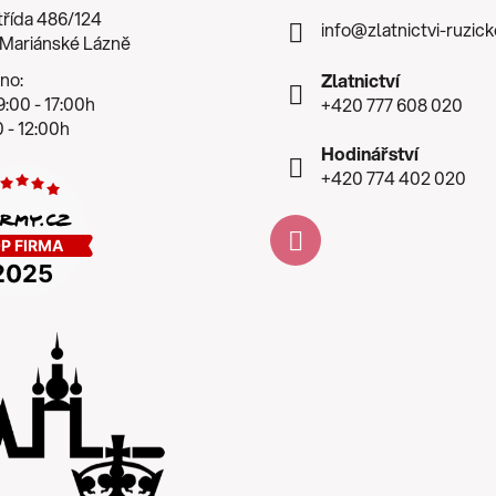
třída 486/124
info
@
zlatnictvi-ruzic
 Mariánské Lázně
no:
Zlatnictví
:00 - 17:00h
+420 777 608 020
 - 12:00h
Hodinářství
+420 774 402 020