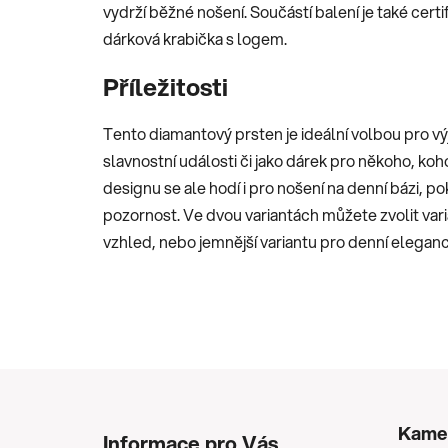
vydrží běžné nošení. Součástí balení je také certi
dárková krabička s logem.
Příležitosti
Tento diamantový prsten je ideální volbou pro vý
slavnostní události či jako dárek pro někoho, k
designu se ale hodí i pro nošení na denní bázi, 
pozornost. Ve dvou variantách můžete zvolit va
vzhled, nebo jemnější variantu pro denní eleganc
Z
á
Kame
Informace pro Vás