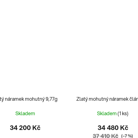
tý náramek mohutný 9,77g
Zlatý mohutný náramek člá
Skladem
Skladem
(1 ks)
34 200 Kč
34 480 Kč
37 410 Kč
(–7 %)