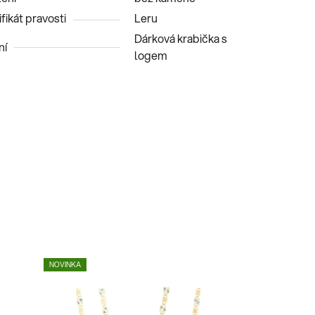
fikát pravosti
Leru
Dárková krabička s
ní
logem
NOVINKA