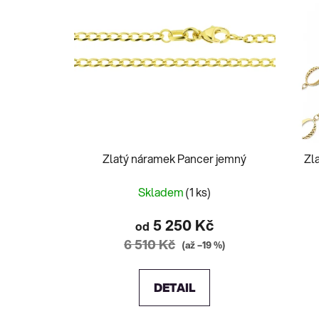
Zlatý náramek Pancer jemný
Zl
Skladem
(1 ks)
5 250 Kč
od
6 510 Kč
(až –19 %)
DETAIL