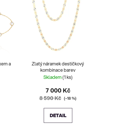
yxem a
Zlatý náramek destičkový
kombinace barev
Skladem
(1 ks)
7 000 Kč
8 590 Kč
(–18 %)
DETAIL