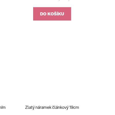
DO KOŠÍKU
ním
Zlatý náramek článkový 19cm