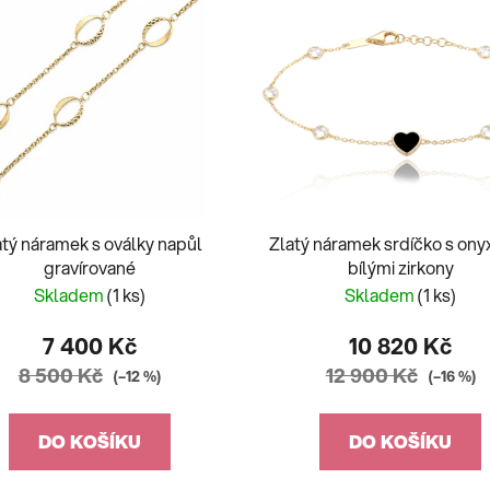
atý náramek s oválky napůl
Zlatý náramek srdíčko s on
gravírované
bílými zirkony
Skladem
(1 ks)
Skladem
(1 ks)
7 400 Kč
10 820 Kč
8 500 Kč
12 900 Kč
(–12 %)
(–16 %)
DO KOŠÍKU
DO KOŠÍKU