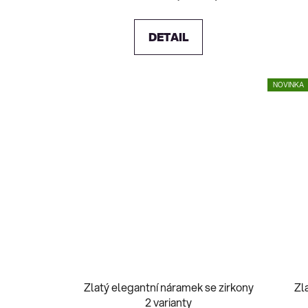
DETAIL
NOVINKA
Zlatý elegantní náramek se zirkony
Zl
2 varianty