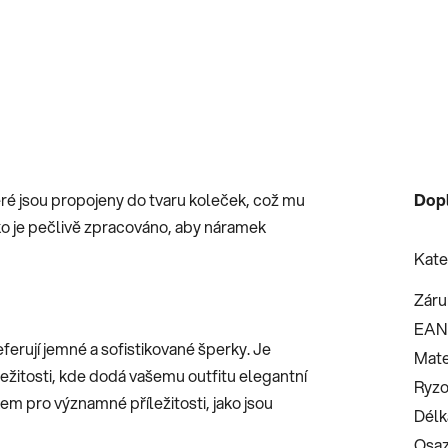
ré jsou propojeny do tvaru koleček, což mu
Dop
ko je pečlivě zpracováno, aby náramek
Kate
Záru
EAN
eferují jemné a sofistikované šperky. Je
Mate
ležitosti, kde dodá vašemu outfitu elegantní
Ryzo
m pro významné příležitosti, jako jsou
Délk
Osaz