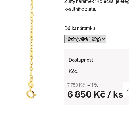
Zlatý náramek "Kolečka" je eleg
0,0
kvalitního zlata.
z
5
hvězdiček.
Délka náramku
Dostupnost
Kód:
7 750 Kč
–11 %
6 850 Kč
/ ks
Měrná cena: