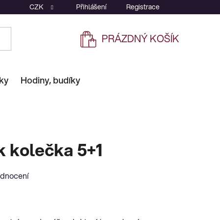
CZK
Přihlášení
Registrace
PRÁZDNÝ KOŠÍK
NÁKUPNÍ
KOŠÍK
ky
Hodiny, budíky
k kolečka 5+1
odnocení