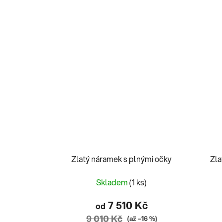
Zlatý náramek s plnými očky
Zla
Skladem
(1 ks)
7 510 Kč
od
9 010 Kč
(až –16 %)