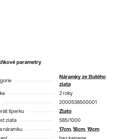
lňkové parametry
Náramky ze žlutého
gorie
zlata
ka
2 roky
2000538500001
riál šperku
Zlato
st zlata
585/1000
a náramku
17cm
,
18cm
,
19cm
ení
bez kamene