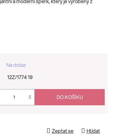
antní a moderní šperk, který je vyrobený z
Na dotaz
12Z/1774 19
DO KOŠÍKU
Zeptat se
Hlídat