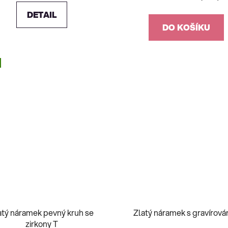
DETAIL
DO KOŠÍKU
atý náramek pevný kruh se
Zlatý náramek s gravírová
zirkony T