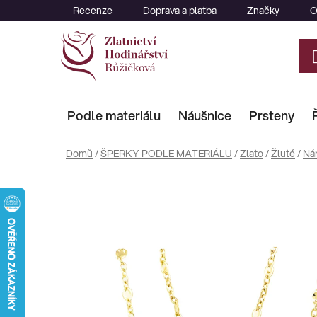
Přejít
Recenze
Doprava a platba
Značky
O
na
obsah
Podle materiálu
Náušnice
Prsteny
Domů
/
ŠPERKY PODLE MATERIÁLU
/
Zlato
/
Žluté
/
Ná