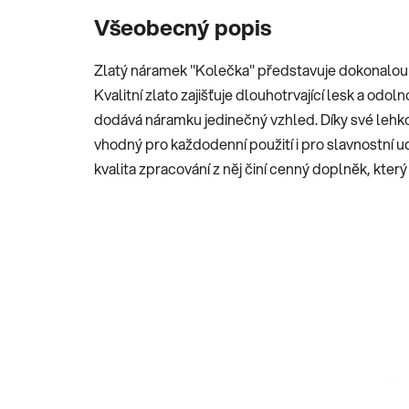
Všeobecný popis
Zlatý náramek "Kolečka" představuje dokonalou
Kvalitní zlato zajišťuje dlouhotrvající lesk a od
dodává náramku jedinečný vzhled. Díky své lehk
vhodný pro každodenní použití i pro slavnostní 
kvalita zpracování z něj činí cenný doplněk, kt