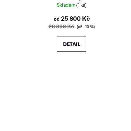
Skladem
(1 ks)
25 800 Kč
od
28 890 Kč
(až –10 %)
DETAIL