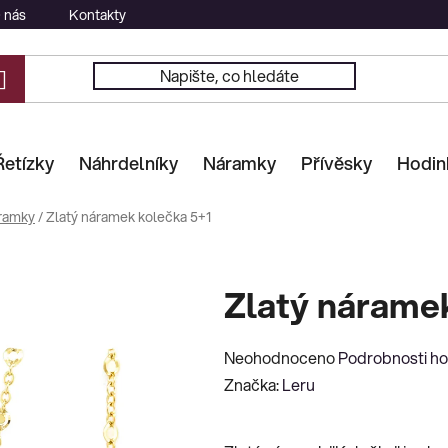
 nás
Kontakty
Řetízky
Náhrdelníky
Náramky
Přívěsky
Hodin
ramky
/
Zlatý náramek kolečka 5+1
Zlatý nárame
Průměrné
Neohodnoceno
Podrobnosti h
hodnocení
Značka:
Leru
produktu
je