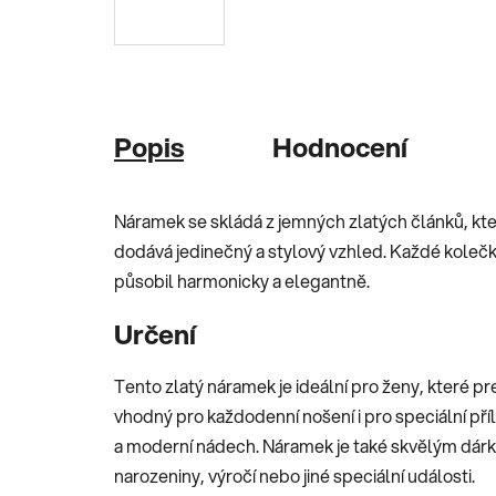
Popis
Hodnocení
Náramek se skládá z jemných zlatých článků, kte
dodává jedinečný a stylový vzhled. Každé koleč
působil harmonicky a elegantně.
Určení
Tento zlatý náramek je ideální pro ženy, které pr
vhodný pro každodenní nošení i pro speciální pří
a moderní nádech. Náramek je také skvělým dárke
narozeniny, výročí nebo jiné speciální události.