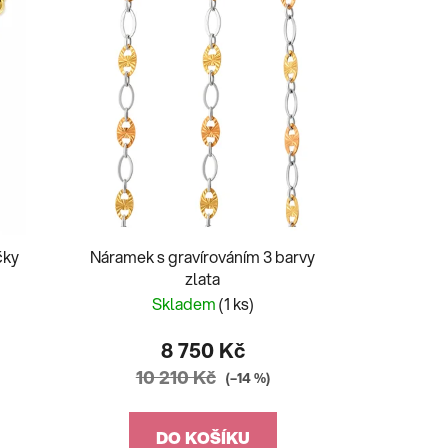
čky
Náramek s gravírováním 3 barvy
zlata
Skladem
(1 ks)
8 750 Kč
10 210 Kč
(–14 %)
DO KOŠÍKU