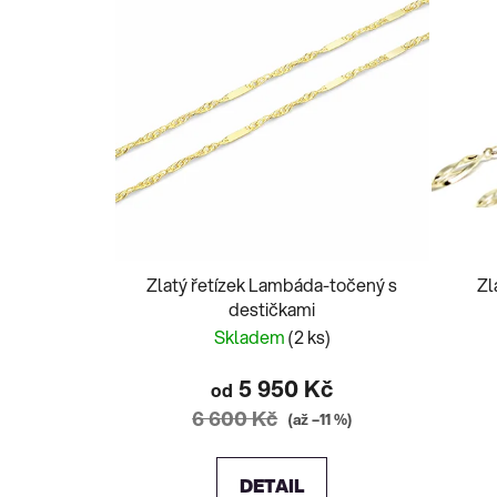
Zlatý řetízek Lambáda-točený s
Zl
destičkami
Skladem
(2 ks)
5 950 Kč
od
6 600 Kč
(až –11 %)
DETAIL