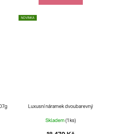
NOVINKA
,07g
Luxusní náramek dvoubarevný
Skladem
(1 ks)