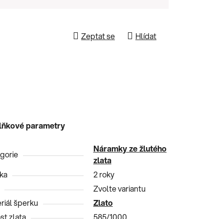
Zeptat se
Hlídat
lňkové parametry
Náramky ze žlutého
gorie
zlata
ka
2 roky
Zvolte variantu
riál šperku
Zlato
st zlata
585/1000