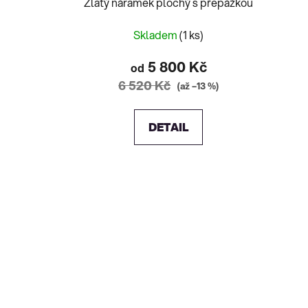
Zlatý náramek plochý s přepážkou
Skladem
(1 ks)
5 800 Kč
od
6 520 Kč
(až –13 %)
DETAIL