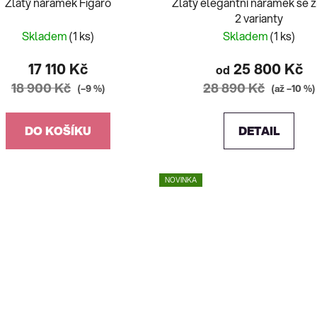
Zlatý náramek Figaro
Zlatý elegantní náramek se z
2 varianty
Skladem
(1 ks)
Skladem
(1 ks)
17 110 Kč
25 800 Kč
od
18 900 Kč
28 890 Kč
(–9 %)
(až –10 %)
DO KOŠÍKU
DETAIL
NOVINKA