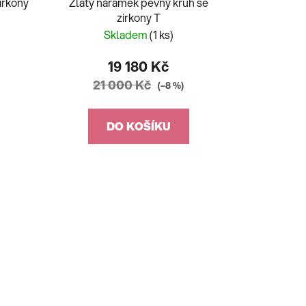
irkony
Zlatý náramek pevný kruh se
zirkony T
Skladem
(1 ks)
19 180 Kč
21 000 Kč
(–8 %)
DO KOŠÍKU