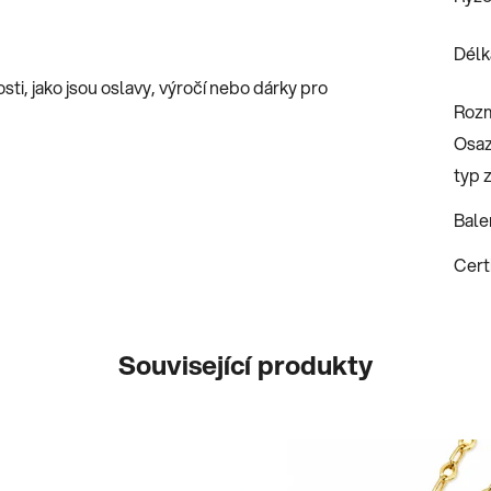
Délk
osti, jako jsou oslavy, výročí nebo dárky pro
Roz
Osaz
typ 
Bale
Certi
Související produkty