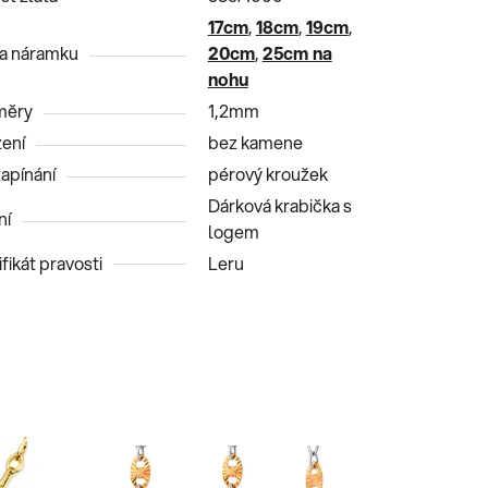
17cm
,
18cm
,
19cm
,
a náramku
20cm
,
25cm na
nohu
měry
1,2mm
ení
bez kamene
zapínání
pérový kroužek
Dárková krabička s
ní
logem
fikát pravosti
Leru