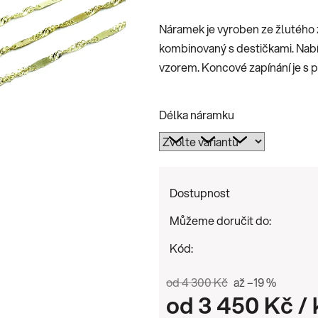
je
Náramek je vyroben ze žlutého 
0,0
kombinovaný s destičkami. Nab
z
vzorem. Koncové zapínání je s
5
hvězdiček.
Délka náramku
Dostupnost
Můžeme doručit do:
Kód:
od 4 300 Kč
až –19 %
od
3 450 Kč
/ 