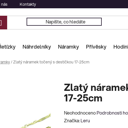
 nás
Kontakty
Řetízky
Náhrdelníky
Náramky
Přívěsky
Hodin
ramky
/
Zlatý náramek točený s destičkou 17-25cm
Zlatý náramek
17-25cm
Průměrné
Neohodnoceno
Podrobnosti h
hodnocení
Značka:
Leru
produktu