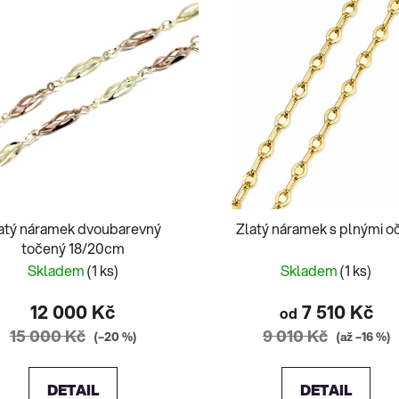
atý náramek dvoubarevný
Zlatý náramek s plnými o
točený 18/20cm
Skladem
(1 ks)
Skladem
(1 ks)
12 000 Kč
7 510 Kč
od
15 000 Kč
9 010 Kč
(–20 %)
(až –16 %)
DETAIL
DETAIL