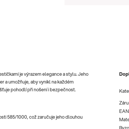
Měrná cena:
tičkami je výrazem elegance a stylu. Jeho
Dop
er a umožňuje, aby vynikl na každém
išťuje pohodlí při nošení i bezpečnost.
Kate
Záru
EAN
osti 585/1000, což zaručuje jeho dlouhou
Mate
Ryzo