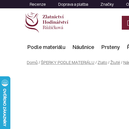
Přejít
Recenze
Doprava a platba
Značky
O
na
obsah
Podle materiálu
Náušnice
Prsteny
Domů
/
ŠPERKY PODLE MATERIÁLU
/
Zlato
/
Žluté
/
Ná