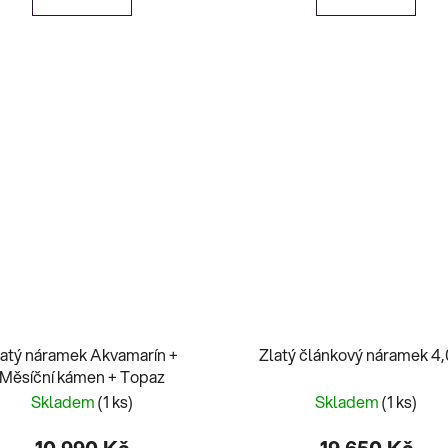
latý náramek Akvamarín +
Zlatý článkový náramek 4
Měsíční kámen + Topaz
Skladem
(1 ks)
Skladem
(1 ks)