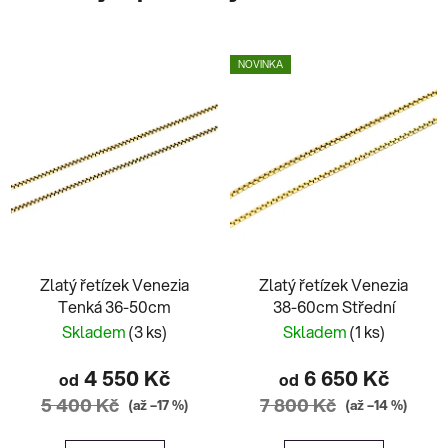
NOVINKA
Zlatý řetízek Venezia
Zlatý řetízek Venezia
Tenká 36-50cm
38-60cm Střední
Skladem
(3 ks)
Skladem
(1 ks)
4 550 Kč
6 650 Kč
od
od
5 400 Kč
7 800 Kč
(až –17 %)
(až –14 %)