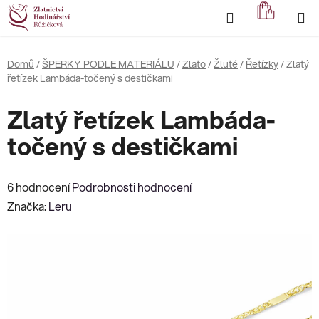
Přejít
Hledat
NÁKUP
na
KOŠÍK
obsah
Domů
/
ŠPERKY PODLE MATERIÁLU
/
Zlato
/
Žluté
/
Řetízky
/
Zlatý
řetízek Lambáda-točený s destičkami
Zlatý řetízek Lambáda-
točený s destičkami
Průměrné
6 hodnocení
Podrobnosti hodnocení
hodnocení
Značka:
Leru
produktu
je
4,0
z
5