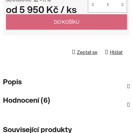
od
5 950 Kč
/ ks
Měrná cena:
DO KOŠÍKU
Zeptat se
Hlídat
Popis
Hodnocení (6)
Související produkty