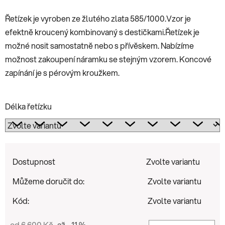
Řetízek je vyroben ze žlutého zlata 585/1000.Vzor je
efektně kroucený kombinovaný s destičkami.Řetízek je
možné nosit samostatně nebo s přívěskem. Nabízíme
možnost zakoupení náramku se stejným vzorem. Koncové
zapínání je s pérovým kroužkem.
Délka řetízku
Dostupnost
Zvolte variantu
Můžeme doručit do:
Zvolte variantu
Kód:
Zvolte variantu
od 6 600 Kč
až –11 %