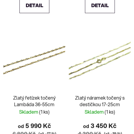
DETAIL
DETAIL
Zlatý řetízek točený
Zlatý náramek točený s
Lambáda 36-55cm
destičkou 17-25cm
Skladem
(1 ks)
Skladem
(1 ks)
5 990 Kč
3 450 Kč
od
od
6 800 Kč
4 300 Kč
(až –17 %)
(až –19 %)