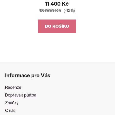
11 400 Kč
13 000 Kč
(–12 %)
DO KOŠÍKU
Z
á
Informace pro Vás
p
a
Recenze
t
Doprava a platba
í
Značky
O nás