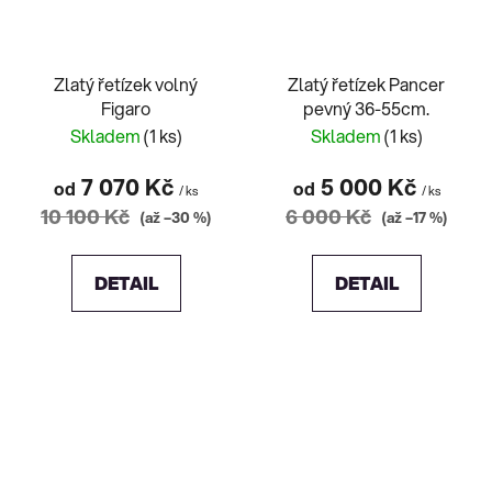
Zlatý řetízek volný
Zlatý řetízek Pancer
Figaro
pevný 36-55cm.
Skladem
(1 ks)
Skladem
(1 ks)
7 070 Kč
5 000 Kč
od
od
/ ks
/ ks
10 100 Kč
6 000 Kč
(až –30 %)
(až –17 %)
DETAIL
DETAIL