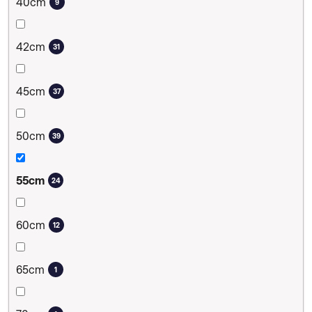
40cm
9
42cm
31
45cm
37
50cm
39
55cm
24
60cm
12
65cm
1