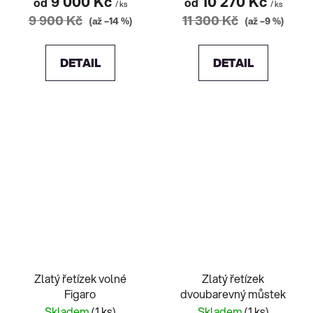
9 000 Kč
10 270 Kč
od
od
/ ks
/ ks
9 900 Kč
11 300 Kč
(až –14 %)
(až –9 %)
DETAIL
DETAIL
Zlatý řetízek volné
Zlatý řetízek
Figaro
dvoubarevný můstek
Skladem
(1 ks)
Skladem
(1 ks)