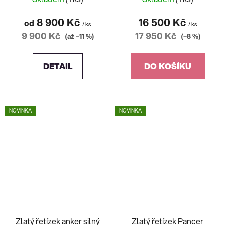
8 900 Kč
16 500 Kč
od
/ ks
/ ks
9 900 Kč
17 950 Kč
(až –11 %)
(–8 %)
DETAIL
DO KOŠÍKU
NOVINKA
NOVINKA
Zlatý řetízek anker silný
Zlatý řetízek Pancer