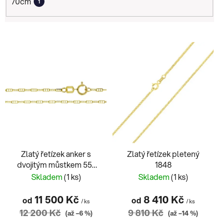
70cm
1
V
ý
p
i
s
p
r
o
d
Zlatý řetízek anker s
Zlatý řetízek pletený
u
dvojitým můstkem 55-
1848
k
60cm
Skladem
(1 ks)
Skladem
(1 ks)
t
ů
11 500 Kč
8 410 Kč
od
od
/ ks
/ ks
12 200 Kč
9 810 Kč
(až –6 %)
(až –14 %)