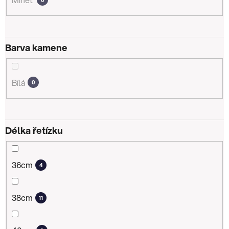
Barva kamene
Bílá
0
Délka řetízku
36cm
4
38cm
11