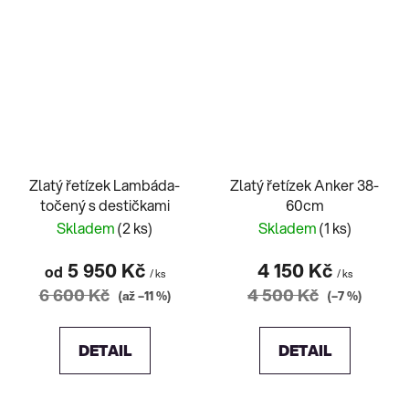
Zlatý řetízek Lambáda-
Zlatý řetízek Anker 38-
točený s destičkami
60cm
Skladem
(2 ks)
Skladem
(1 ks)
5 950 Kč
4 150 Kč
od
/ ks
/ ks
6 600 Kč
4 500 Kč
(až –11 %)
(–7 %)
DETAIL
DETAIL