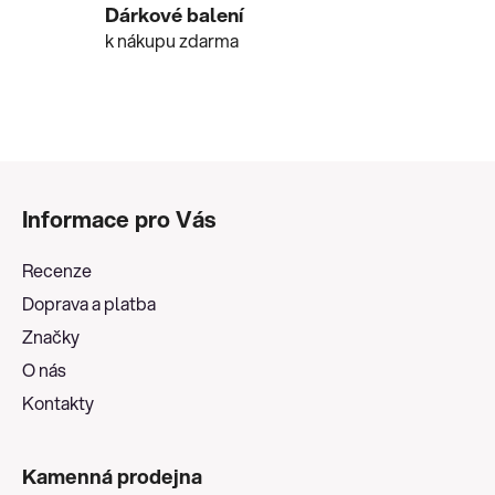
v
Dárkové balení
ý
k nákupu zdarma
p
i
s
u
Z
á
Informace pro Vás
p
a
Recenze
t
Doprava a platba
í
Značky
O nás
Kontakty
Kamenná prodejna