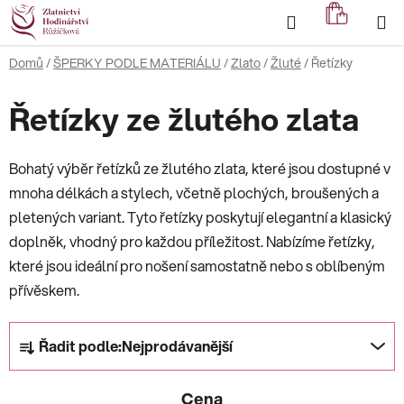
Přejít
Hledat
NÁKUP
na
KOŠÍK
obsah
Domů
/
ŠPERKY PODLE MATERIÁLU
/
Zlato
/
Žluté
/
Řetízky
Řetízky ze žlutého zlata
Bohatý výběr řetízků ze žlutého zlata, které jsou dostupné v
mnoha délkách a stylech, včetně plochých, broušených a
pletených variant. Tyto řetízky poskytují elegantní a klasický
doplněk, vhodný pro každou příležitost. Nabízíme řetízky,
které jsou ideální pro nošení samostatně nebo s oblíbeným
přívěskem.
Ř
Řadit podle:
Nejprodávanější
a
z
Cena
e