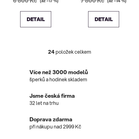
6 800 Kč
7 800 Kč
(až –17 %)
(až –14 %)
DETAIL
DETAIL
24
položek celkem
O
v
l
Více než 3000 modelů
á
šperků a hodinek skladem
d
a
c
Jsme česká firma
í
32 let na trhu
p
r
Doprava zdarma
v
při nákupu nad 2999 Kč
k
y