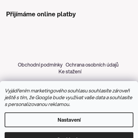
Přijímáme online platby
Obchodní podmínky
Ochrana osobních údajů
Ke stažení
Vyjádřením marketingového souhlasu souhlasíte zároveň
ještě s tím, že Google bude využívat vaše data a souhlasíte
s personalizovanou reklamou.
Copyright 2026
Z&H Růžičková
. Všechna práva
vyhrazena.
Upravit nastavení cookies
Nastavení
Vytvořil Shoptet
&
PekneWeby