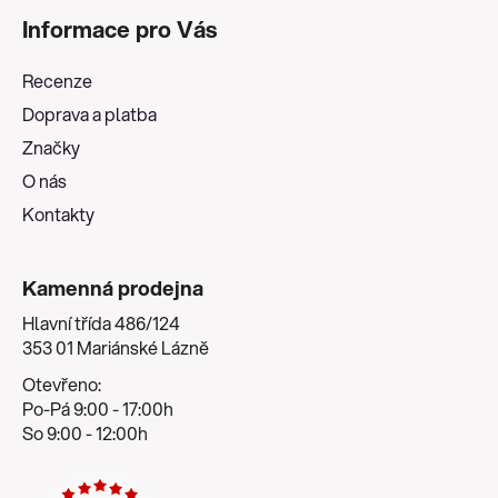
á
Informace pro Vás
p
a
Recenze
t
Doprava a platba
í
Značky
O nás
Kontakty
Kamenná prodejna
Hlavní třída 486/124
353 01 Mariánské Lázně
Otevřeno:
Po-Pá 9:00 - 17:00h
So 9:00 - 12:00h