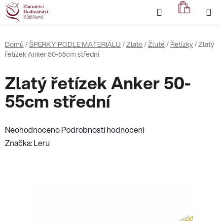
Přejít
Hledat
NÁKUP
na
KOŠÍK
obsah
Domů
/
ŠPERKY PODLE MATERIÁLU
/
Zlato
/
Žluté
/
Řetízky
/
Zlatý
řetízek Anker 50-55cm střední
Zlatý řetízek Anker 50-
55cm střední
Průměrné
Neohodnoceno
Podrobnosti hodnocení
hodnocení
Značka:
Leru
produktu
je
0,0
z
5