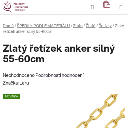
Přejít
Hledat
NÁKUP
na
KOŠÍK
obsah
Domů
/
ŠPERKY PODLE MATERIÁLU
/
Zlato
/
Žluté
/
Řetízky
/
Zlatý
řetízek anker silný 55-60cm
Zlatý řetízek anker silný
55-60cm
Průměrné
Neohodnoceno
Podrobnosti hodnocení
hodnocení
Značka:
Leru
produktu
NOVINKA
je
0,0
z
5