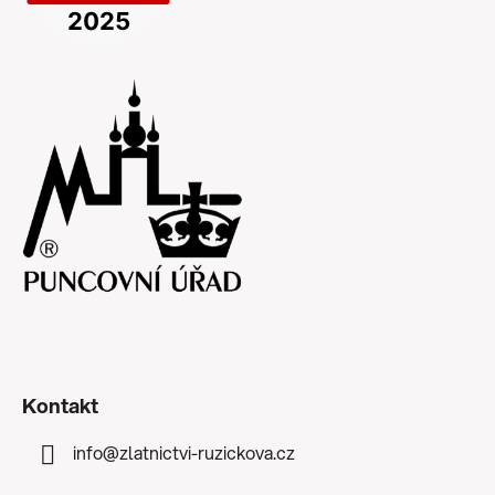
Kontakt
info
@
zlatnictvi-ruzickova.cz