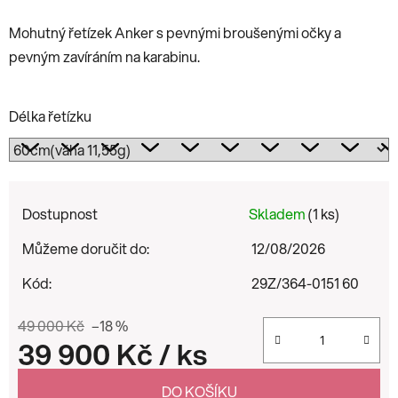
Mohutný řetízek Anker s pevnými broušenými očky a
pevným zavíráním na karabinu.
Délka řetízku
Dostupnost
Skladem
(1 ks)
Můžeme doručit do:
12/08/2026
Kód:
29Z/364-0151 60
49 000 Kč
–18 %
39 900 Kč
/ ks
Měrná cena:
DO KOŠÍKU