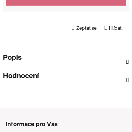
Zeptat se
Hlídat
Popis
Hodnocení
Z
á
Informace pro Vás
p