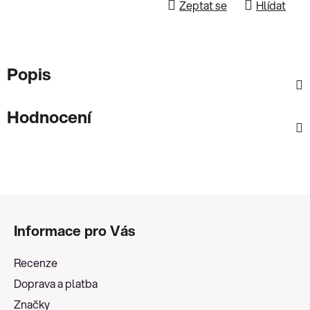
Zeptat se
Hlídat
Popis
Hodnocení
Z
á
Informace pro Vás
p
a
Recenze
t
Doprava a platba
í
Značky