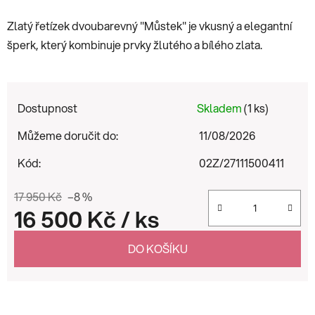
Zlatý řetízek dvoubarevný "Můstek" je vkusný a elegantní
šperk, který kombinuje prvky žlutého a bílého zlata.
Dostupnost
Skladem
(1 ks)
Můžeme doručit do:
11/08/2026
Kód:
02Z/27111500411
17 950 Kč
–8 %
16 500 Kč
/ ks
Měrná cena:
DO KOŠÍKU