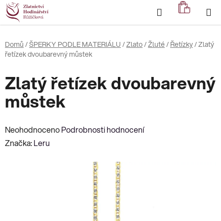
Přejít
Hledat
NÁKUP
na
KOŠÍK
obsah
Domů
/
ŠPERKY PODLE MATERIÁLU
/
Zlato
/
Žluté
/
Řetízky
/
Zlatý
řetízek dvoubarevný můstek
Zlatý řetízek dvoubarevný
můstek
Průměrné
Neohodnoceno
Podrobnosti hodnocení
hodnocení
Značka:
Leru
produktu
je
0,0
z
5