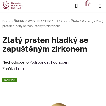
Přejít
Hledat
NÁKUP
na
KOŠÍK
obsah
Domů
/
ŠPERKY PODLE MATERIÁLU
/
Zlato
/
Žluté
/
Prsteny
/
Zlatý
prsten hladký se zapuštěným zirkonem
Zlatý prsten hladký se
zapuštěným zirkonem
Průměrné
Neohodnoceno
Podrobnosti hodnocení
hodnocení
Značka:
Leru
produktu
NOVINKA
je
0,0
z
5