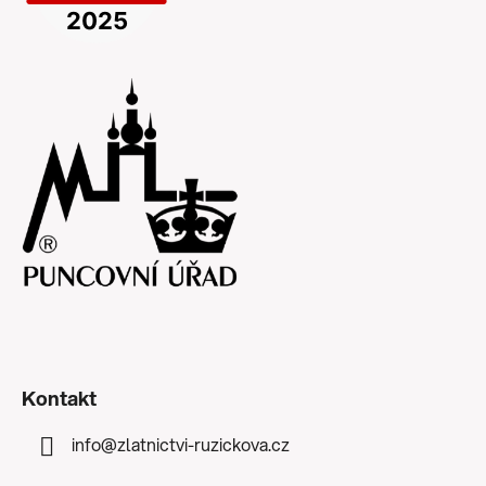
Kontakt
info
@
zlatnictvi-ruzickova.cz