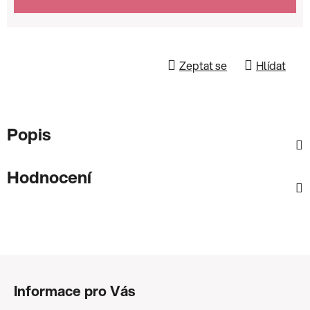
Zeptat se
Hlídat
Popis
Hodnocení
Z
á
Informace pro Vás
p