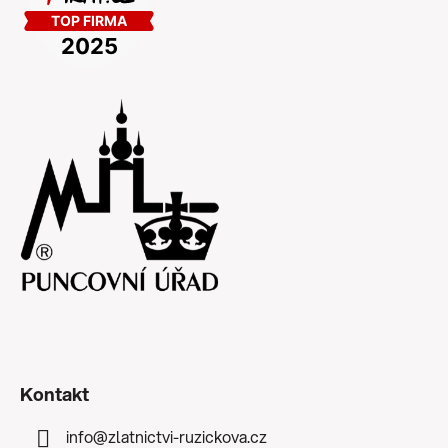
Kontakt
info
@
zlatnictvi-ruzickova.cz