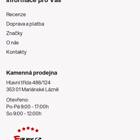
p
a
Recenze
t
Doprava a platba
í
Značky
O nás
Kontakty
Kamenná prodejna
Hlavní třída 486/124
353 01 Mariánské Lázně
Otevřeno:
Po-Pá 9:00 - 17:00h
So 9:00 - 12:00h