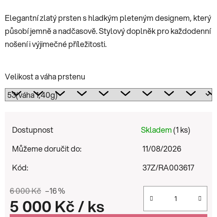
Elegantní zlatý prsten s hladkým pleteným designem, který
působí jemně a nadčasově. Stylový doplněk pro každodenní
nošení i výjimečné příležitosti.
Velikost a váha prstenu
Dostupnost
Skladem
(1 ks)
Můžeme doručit do:
11/08/2026
Kód:
37Z/RA003617
6 000 Kč
–16 %
5 000 Kč
/ ks