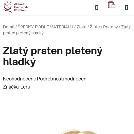
Přejít
Hledat
NÁKUP
na
KOŠÍK
obsah
Domů
/
ŠPERKY PODLE MATERIÁLU
/
Zlato
/
Žluté
/
Prsteny
/
Zlatý
prsten pletený hladký
Zlatý prsten pletený
hladký
Průměrné
Neohodnoceno
Podrobnosti hodnocení
hodnocení
Značka:
Leru
produktu
je
0,0
z
5