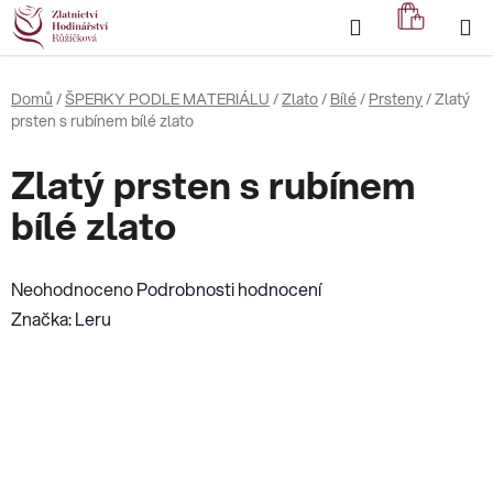
Přejít
Hledat
NÁKUP
na
KOŠÍK
obsah
Domů
/
ŠPERKY PODLE MATERIÁLU
/
Zlato
/
Bílé
/
Prsteny
/
Zlatý
prsten s rubínem bílé zlato
Zlatý prsten s rubínem
bílé zlato
Průměrné
Neohodnoceno
Podrobnosti hodnocení
hodnocení
Značka:
Leru
produktu
je
0,0
z
5