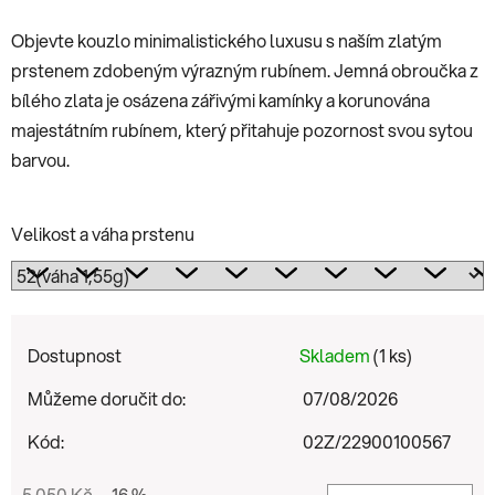
Objevte kouzlo minimalistického luxusu s naším zlatým
prstenem zdobeným výrazným rubínem. Jemná obroučka z
bílého zlata je osázena zářivými kamínky a korunována
majestátním rubínem, který přitahuje pozornost svou sytou
barvou.
Velikost a váha prstenu
Dostupnost
Skladem
(1 ks)
Můžeme doručit do:
07/08/2026
Kód:
02Z/22900100567
5 050 Kč
–16 %