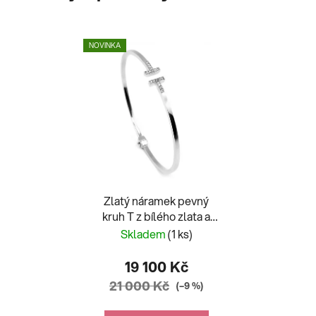
NOVINKA
Zlatý náramek pevný
kruh T z bílého zlata a
zirkony
Skladem
(1 ks)
19 100 Kč
21 000 Kč
(–9 %)