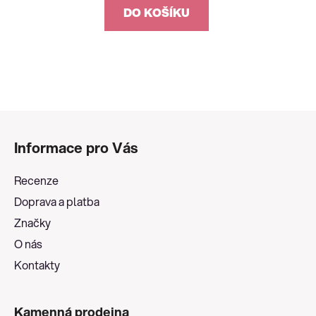
DO KOŠÍKU
Z
á
Informace pro Vás
p
a
Recenze
t
Doprava a platba
í
Značky
O nás
Kontakty
Kamenná prodejna