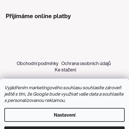
Přijímáme online platby
Obchodní podmínky
Ochrana osobních údajů
Ke stažení
Vyjádřením marketingového souhlasu souhlasíte zároveň
ještě s tím, že Google bude využívat vaše data a souhlasíte
s personalizovanou reklamou.
Copyright 2026
Z&H Růžičková
. Všechna práva
vyhrazena.
Upravit nastavení cookies
Nastavení
Vytvořil Shoptet
&
PekneWeby