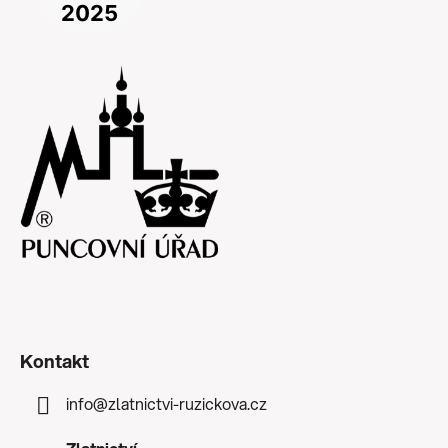
Kontakt
info
@
zlatnictvi-ruzickova.cz