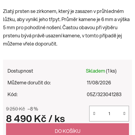
Zlatý prsten se zirkonem, který je zasazen v průhledném
lůžku, aby vynikl jeho třpyt. Průměr kamene je 6 mm a výška
5 mm pro pohodlné nošení. Častou obavou při výběru
prstenu bývá právě usazení kamene, v tomto případě jej
můžeme vřele doporučit.
Dostupnost
Skladem
(1 ks)
Můžeme doručit do:
11/08/2026
Kód:
05Z/323041283
9 250 Kč
–8 %
8 490 Kč
/ ks
Měrná cena:
DO KOŠÍKU