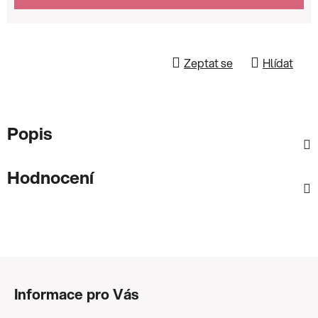
Zeptat se
Hlídat
Popis
Hodnocení
Z
á
Informace pro Vás
p