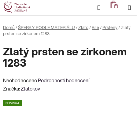
Přejít
Hledat
NÁKUP
na
KOŠÍK
obsah
Domů
/
ŠPERKY PODLE MATERIÁLU
/
Zlato
/
Bílé
/
Prsteny
/
Zlatý
prsten se zirkonem 1283
Zlatý prsten se zirkonem
1283
Průměrné
Neohodnoceno
Podrobnosti hodnocení
hodnocení
Značka:
Zlatokov
produktu
NOVINKA
je
0,0
z
5