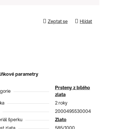
Zeptat se
Hlídat
lňkové parametry
Prsteny z bílého
gorie
zlata
ka
2 roky
2000495530004
riál šperku
Zlato
st zlata
585/1000