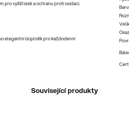
m pro vyšší lesk a ochranu proti oxidaci.
Barv
Roz
Veli
Osaz
ko elegantní doplněk pro každodenní
Povr
Bale
Certi
Související produkty