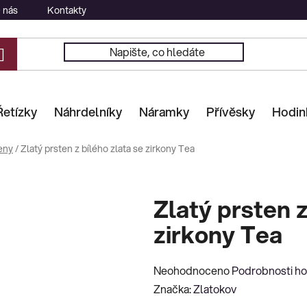
 nás
Kontakty
Řetízky
Náhrdelníky
Náramky
Přívěsky
Hodin
eny
/
Zlatý prsten z bílého zlata se zirkony Tea
Zlatý prsten z
zirkony Tea
Průměrné
Neohodnoceno
Podrobnosti h
hodnocení
Značka:
Zlatokov
produktu