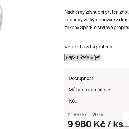
je
Nádherný zásnubní prsten zhoto
0,0
zdobený velkým zářivým zirkon
z
zirkony.Šperk je stylově propra
5
hvězdiček.
Velikost a váha prstenu
Dostupnost
Můžeme doručit do:
Kód:
12 500 Kč
–20 %
9 980 Kč
/ ks