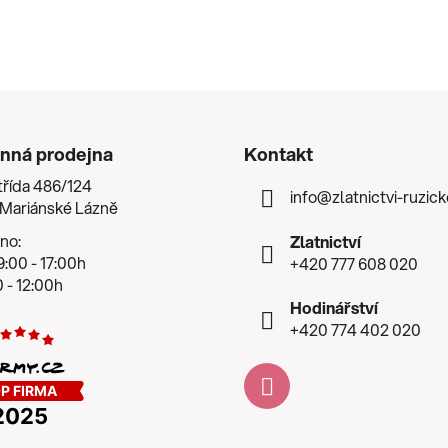
nná prodejna
Kontakt
třída 486/124
info
@
zlatnictvi-ruzic
 Mariánské Lázně
no:
Zlatnictví
:00 - 17:00h
+420 777 608 020
 - 12:00h
Hodinářství
+420 774 402 020