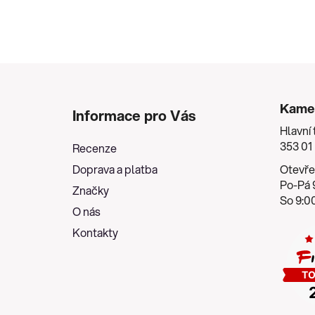
Z
á
Kame
Informace pro Vás
p
Hlavní 
a
353 01
Recenze
t
Doprava a platba
Otevře
í
Po-Pá 9
Značky
So 9:00
O nás
Kontakty