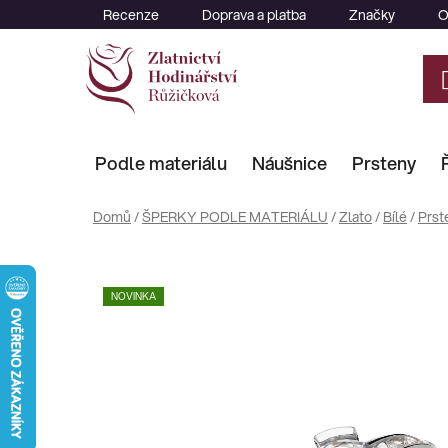
Přejít
Recenze
Doprava a platba
Značky
O
na
obsah
Podle materiálu
Náušnice
Prsteny
Domů
/
ŠPERKY PODLE MATERIÁLU
/
Zlato
/
Bílé
/
Prst
NOVINKA