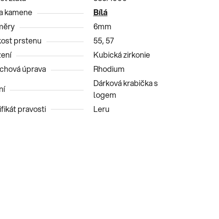
a kamene
Bílá
měry
6mm
kost prstenu
55, 57
ení
Kubická zirkonie
chová úprava
Rhodium
Dárková krabička s
ní
logem
fikát pravosti
Leru