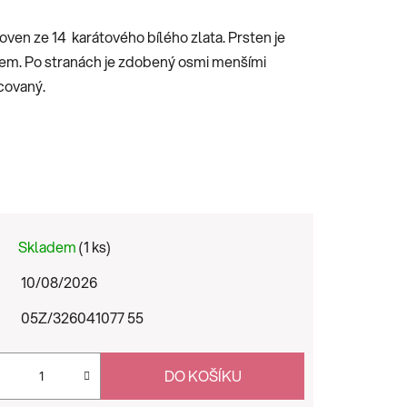
ven ze 14 karátového bílého zlata. Prsten je
em. Po stranách je zdobený osmi menšími
covaný.
Skladem
(1 ks)
10/08/2026
05Z/326041077 55
DO KOŠÍKU