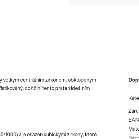
Měrná cena:
ený velkým centrálním zirkonem, obklopeným
Dop
stikovaný, což činí tento prsten ideálním
Kate
Záru
EAN
Mate
85/1000) a je osazen kubickými zirkony, které
Ryzo