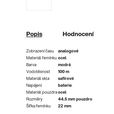
Popis
Hodnocení
Zobrazení času
analogové
Materiál řemínku
ocel
Barva
modrá
Vodotěsnost
100
m
Materiál skla
safírové
Napájení
baterie
Materiál pouzdra
ocel
Rozměry
44.5 mm pouzdro
Šířka řemínku
22 mm