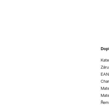
Dop
Kate
Záru
EAN
Char
Mate
Mate
Řemí