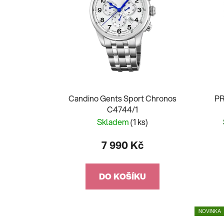
Candino Gents Sport Chronos
PR
C4744/1
Skladem
(1 ks)
7 990 Kč
DO KOŠÍKU
NOVINKA