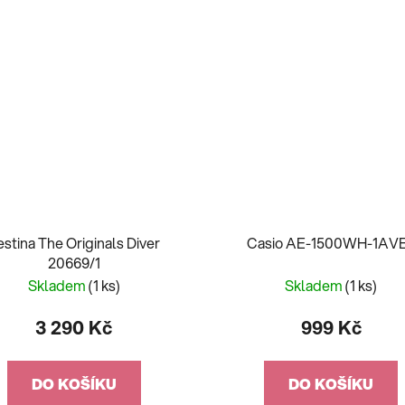
estina The Originals Diver
Casio AE-1500WH-1AV
20669/1
Skladem
(1 ks)
Skladem
(1 ks)
3 290 Kč
999 Kč
DO KOŠÍKU
DO KOŠÍKU