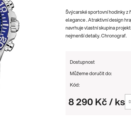
je
Švýcarské sportovní hodinky
0,0
elegance . Atraktivní design hra
z
navrhuje vlastní skupina projekt
5
nejmenší detaily. Chronograf.
hvězdiček.
Dostupnost
Můžeme doručit do:
Kód:
8 290 Kč
/ ks
Měrná cena: