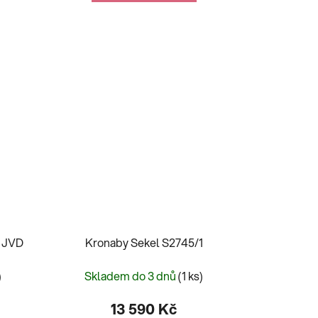
y JVD
Kronaby Sekel S2745/1
)
Skladem do 3 dnů
(1 ks)
13 590 Kč