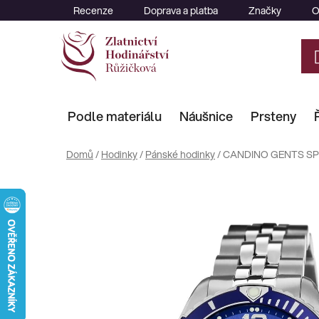
Přejít
Recenze
Doprava a platba
Značky
O
na
obsah
Podle materiálu
Náušnice
Prsteny
Domů
/
Hodinky
/
Pánské hodinky
/
CANDINO GENTS SP