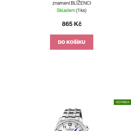
znamení BLÍŽENCI
Skladem
(1 ks)
865 Kč
DO KOŠÍKU
NOVINKA