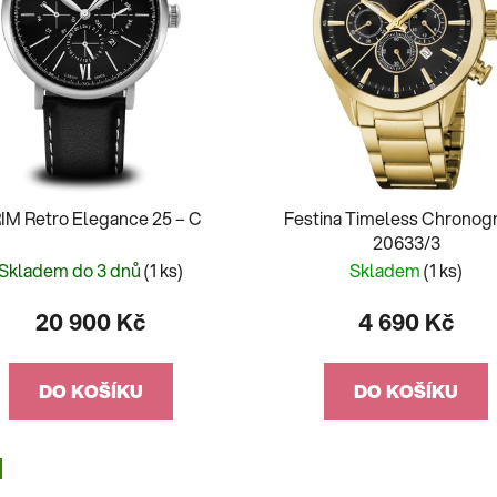
IM Retro Elegance 25 – C
Festina Timeless Chronog
20633/3
Skladem do 3 dnů
(1 ks)
Skladem
(1 ks)
20 900 Kč
4 690 Kč
DO KOŠÍKU
DO KOŠÍKU