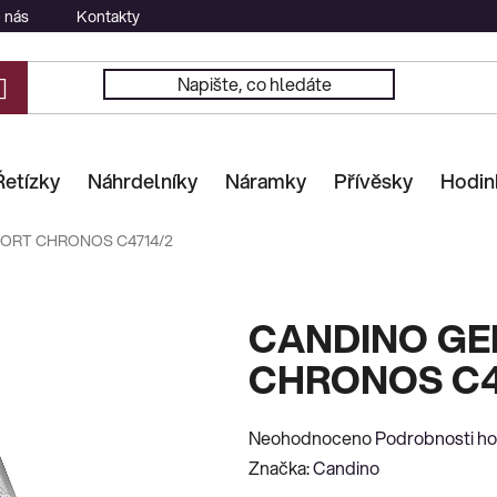
 nás
Kontakty
Řetízky
Náhrdelníky
Náramky
Přívěsky
Hodin
ORT CHRONOS C4714/2
CANDINO GE
CHRONOS C4
Průměrné
Neohodnoceno
Podrobnosti h
hodnocení
Značka:
Candino
produktu