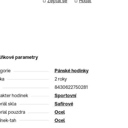
Zeptat se
Hlídat
lňkové parametry
gorie
Pánské hodinky
ka
2 roky
8430622750281
akter hodinek
Sportovní
riál skla
Safírové
rial pouzdra
Ocel
nek-tah
Ocel