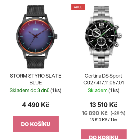
AKCE
STORM STYRO SLATE
Certina DS Sport
BLUE
C027.417.11.057.01
Skladem do 3 dnů
(1 ks)
Skladem
(1 ks)
4 490 Kč
13 510 Kč
16 890 Kč
(–20 %)
Měrná
13 510 Kč / 1 ks
DO KOŠÍKU
cena:
DO KOŠÍKU