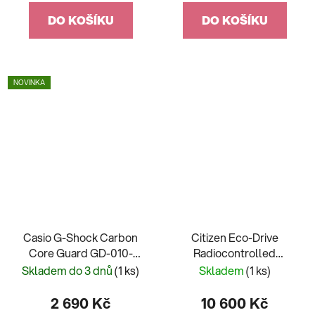
DO KOŠÍKU
DO KOŠÍKU
NOVINKA
Casio G-Shock Carbon
Citizen Eco-Drive
Core Guard GD-010-
Radiocontrolled
3ER
CB0010-88E
Skladem do 3 dnů
(1 ks)
Skladem
(1 ks)
2 690 Kč
10 600 Kč