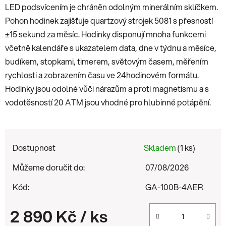
LED podsvícením je chráněn odolným minerálním sklíčkem.
Pohon hodinek zajišťuje quartzový strojek 5081 s přesností
±15 sekund za měsíc. Hodinky disponují mnoha funkcemi
včetně kalendáře s ukazatelem data, dne v týdnu a měsíce,
budíkem, stopkami, timerem, světovým časem, měřením
rychlosti a zobrazením času ve 24hodinovém formátu.
Hodinky jsou odolné vůči nárazům a proti magnetismu a s
vodotěsností 20 ATM jsou vhodné pro hlubinné potápění.
Dostupnost
Skladem
(1 ks)
Můžeme doručit do:
07/08/2026
Kód:
GA-100B-4AER
2 890 Kč
/ ks