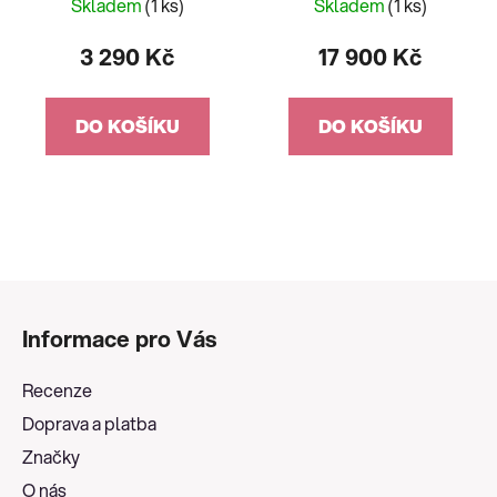
JY8078-52L
Skladem
(1 ks)
Skladem
(1 ks)
3 290 Kč
17 900 Kč
DO KOŠÍKU
DO KOŠÍKU
Z
á
Informace pro Vás
p
a
Recenze
t
Doprava a platba
í
Značky
O nás