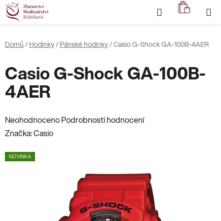
Přejít
Hledat
NÁKUP
na
KOŠÍK
obsah
Domů
/
Hodinky
/
Pánské hodinky
/
Casio G-Shock GA-100B-4AER
Casio G-Shock GA-100B-
4AER
Průměrné
Neohodnoceno
Podrobnosti hodnocení
hodnocení
Značka:
Casio
produktu
NOVINKA
je
0,0
z
5
hvězdiček.