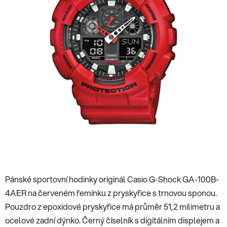
Pánské sportovní hodinky originál Casio G-Shock GA-100B-
4AER na červeném řemínku z pryskyřice s trnovou sponou.
Pouzdro z epoxidové pryskyřice má průměr 51,2 milimetru a
ocelové zadní dýnko. Černý číselník s digitálním displejem a