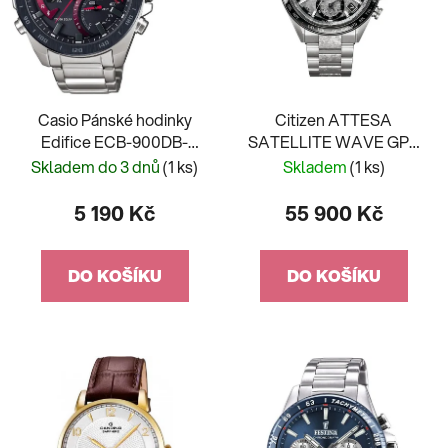
Casio Pánské hodinky
Citizen ATTESA
Edifice ECB-900DB-
SATELLITE WAVE GPS
1AER
CC4076-65A
Skladem do 3 dnů
(1 ks)
Skladem
(1 ks)
5 190 Kč
55 900 Kč
DO KOŠÍKU
DO KOŠÍKU