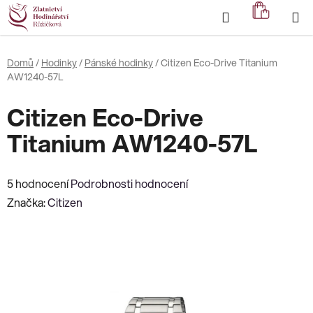
Přejít
Hledat
NÁKUP
na
KOŠÍK
obsah
Domů
/
Hodinky
/
Pánské hodinky
/
Citizen Eco-Drive Titanium
AW1240-57L
Citizen Eco-Drive
Titanium AW1240-57L
Průměrné
5 hodnocení
Podrobnosti hodnocení
hodnocení
Značka:
Citizen
produktu
je
2,8
z
5