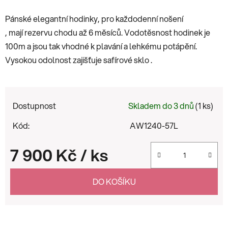
Pánské elegantní hodinky, pro každodenní nošení
, mají rezervu chodu až 6 měsíců. Vodotěsnost hodinek je
100m a jsou tak vhodné k plavání a lehkému potápění.
Vysokou odolnost zajišťuje safírové sklo .
Dostupnost
Skladem do 3 dnů
(1 ks)
Kód:
AW1240-57L
7 900 Kč
/ ks
Měrná cena:
DO KOŠÍKU