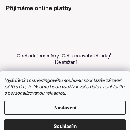
Přijímáme online platby
Obchodní podmínky
Ochrana osobních údajů
Ke stažení
Vyjádřením marketingového souhlasu souhlasíte zároveň
ještě s tím, že Google bude využívat vaše data a souhlasíte
s personalizovanou reklamou.
Copyright 2026
Z&H Růžičková
. Všechna práva
vyhrazena.
Upravit nastavení cookies
Nastavení
Vytvořil Shoptet
&
PekneWeby
Souhlasím