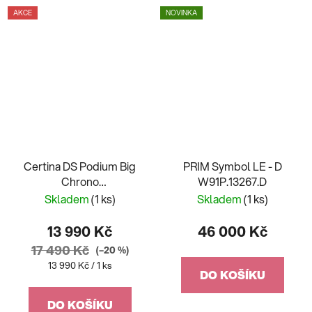
AKCE
NOVINKA
Certina DS Podium Big
PRIM Symbol LE - D
Chrono
W91P.13267.D
C001.617.22.057.00
Skladem
(1 ks)
Skladem
(1 ks)
13 990 Kč
46 000 Kč
17 490 Kč
(–20 %)
Měrná
13 990 Kč / 1 ks
DO KOŠÍKU
cena:
DO KOŠÍKU