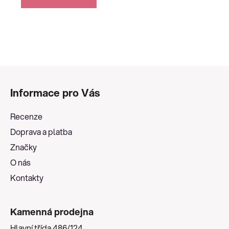
Z
á
Informace pro Vás
p
a
Recenze
t
Doprava a platba
í
Značky
O nás
Kontakty
Kamenná prodejna
Hlavní třída 486/124