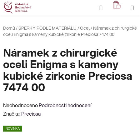
Přejít
Hledat
NÁKUP
na
KOŠÍK
obsah
Domů
/
ŠPERKY PODLE MATERIÁLU
/
Ocel
/
Náramek z chirurgické
oceli Enigma s kameny kubické zirkonie Preciosa 7474 00
Náramek z chirurgické
oceli Enigma s kameny
kubické zirkonie Preciosa
7474 00
Průměrné
Neohodnoceno
Podrobnosti hodnocení
hodnocení
Značka:
Preciosa
produktu
NOVINKA
je
0,0