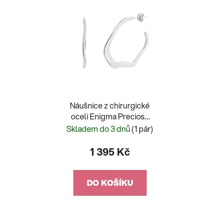
Náušnice z chirurgické
oceli Enigma Preciosa
7473 00
Skladem do 3 dnů
(1 pár)
1 395 Kč
DO KOŠÍKU