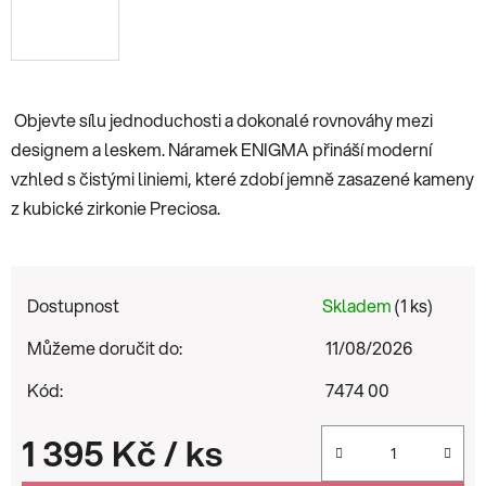
Objevte sílu jednoduchosti a dokonalé rovnováhy mezi
designem a leskem. Náramek ENIGMA přináší moderní
vzhled s čistými liniemi, které zdobí jemně zasazené kameny
z kubické zirkonie Preciosa.
Dostupnost
Skladem
(1 ks)
Můžeme doručit do:
11/08/2026
Kód:
7474 00
1 395 Kč
/ ks