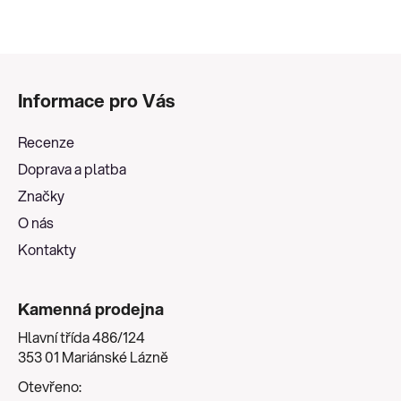
Z
á
Informace pro Vás
p
a
Recenze
t
Doprava a platba
í
Značky
O nás
Kontakty
Kamenná prodejna
Hlavní třída 486/124
353 01 Mariánské Lázně
Otevřeno: