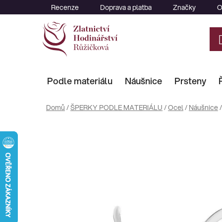
Přejít
Recenze
Doprava a platba
Značky
O
na
obsah
Podle materiálu
Náušnice
Prsteny
Domů
/
ŠPERKY PODLE MATERIÁLU
/
Ocel
/
Náušnice
/