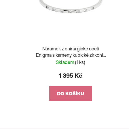
Náramek z chirurgické oceli
Enigma s kameny kubické zirkonie
Preciosa 7474 00
Skladem
(1 ks)
1 395 Kč
DO KOŠÍKU