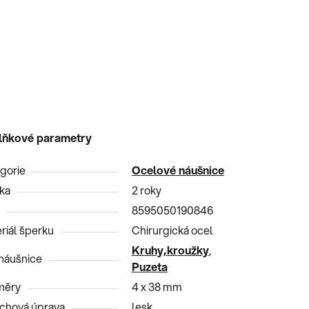
lňkové parametry
gorie
Ocelové náušnice
ka
2 roky
8595050190846
riál šperku
Chirurgická ocel
Kruhy,kroužky
,
náušnice
Puzeta
měry
4 x 38 mm
chová úprava
lesk