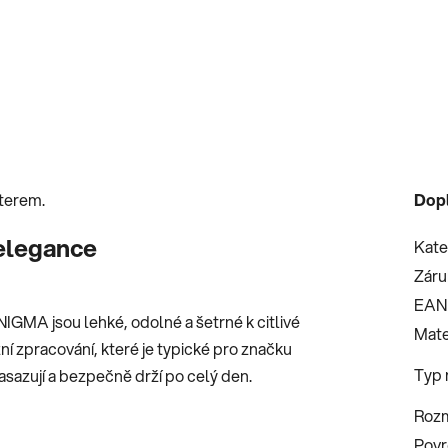
kterem.
Dop
elegance
Kate
Záru
EAN
NIGMA jsou lehké, odolné a šetrné k citlivé
Mate
ní zpracování, které je typické pro značku
Typ 
sazují a bezpečně drží po celý den.
Roz
Povr