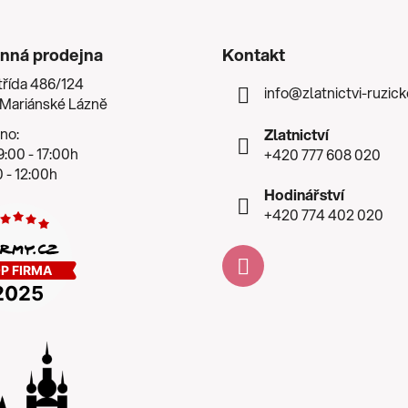
nná prodejna
Kontakt
třída 486/124
info
@
zlatnictvi-ruzic
 Mariánské Lázně
no:
Zlatnictví
:00 - 17:00h
+420 777 608 020
 - 12:00h
Hodinářství
+420 774 402 020