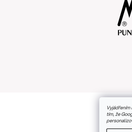
Vyjádřením 
Copyright
tím, že Goog
personalizo