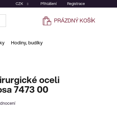
CZK
Přihlášení
Registrace
PRÁZDNÝ KOŠÍK
NÁKUPNÍ
KOŠÍK
ky
Hodiny, budíky
irurgické oceli
osa 7473 00
odnocení