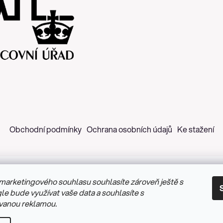
Obchodní podmínky
Ochrana osobních údajů
Ke stažení
marketingového souhlasu souhlasíte zároveň ještě s
 2026
Z&H Růžičková
. Všechna práva vyhrazena.
Upravit nastav
le bude využívat vaše data a souhlasíte s
vanou reklamou.
Vytvořil Shoptet
&
PekneWeby