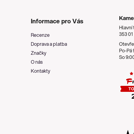
Z
á
Kame
Informace pro Vás
p
Hlavní 
a
353 01
Recenze
t
Doprava a platba
Otevře
í
Po-Pá 9
Značky
So 9:00
O nás
Kontakty