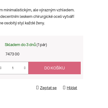
 minimalistickým, ale výrazným vzhledem.
 decentním leskem chirurgické oceli vytváří
e osobitý styl každé ženy.
Skladem do 3 dnů
(1 pár)
7473 00
DO KOŠÍKU
Zeptat se
Hlídat