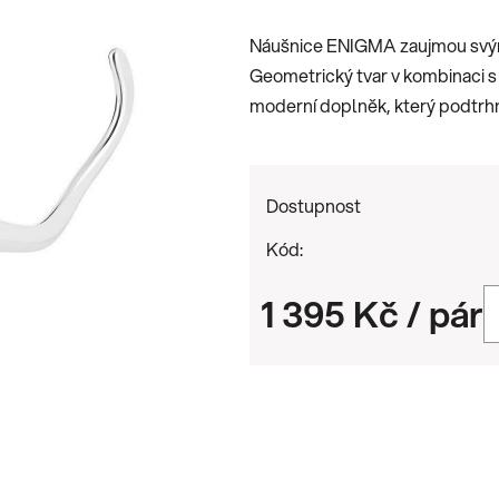
je
Náušnice ENIGMA zaujmou svým
0,0
Geometrický tvar v kombinaci s
z
moderní doplněk, který podtrhn
5
hvězdiček.
Dostupnost
Kód:
1 395 Kč
/ pár
Měrná cena: