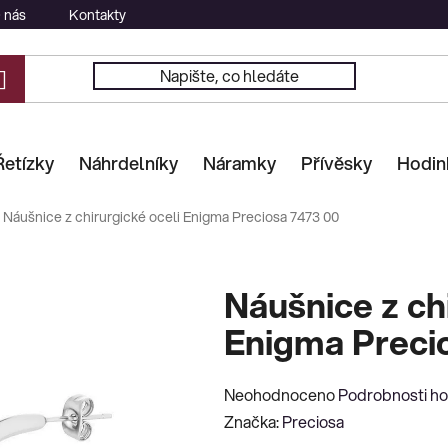
 nás
Kontakty
Řetízky
Náhrdelníky
Náramky
Přívěsky
Hodin
Náušnice z chirurgické oceli Enigma Preciosa 7473 00
Náušnice z ch
Enigma Preci
Průměrné
Neohodnoceno
Podrobnosti h
hodnocení
Značka:
Preciosa
produktu