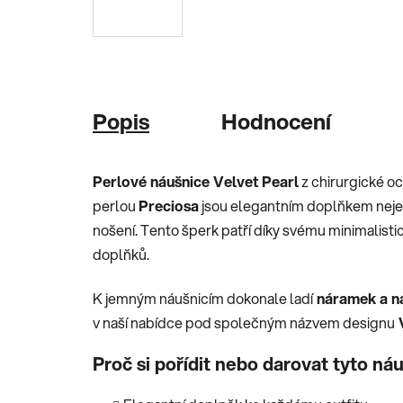
Popis
Hodnocení
Perlové náušnice Velvet Pearl
z chirurgické o
perlou
Preciosa
jsou elegantním doplňkem nejen 
nošení. Tento šperk patří díky svému minimalis
doplňků.
K jemným náušnicím dokonale ladí
náramek a ná
v naší nabídce pod společným názvem designu
Proč si pořídit nebo darovat tyto ná