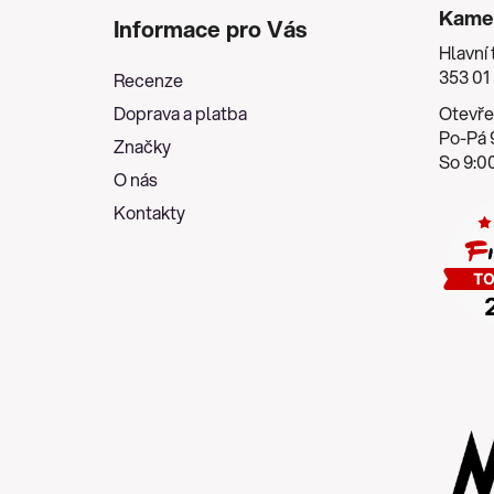
á
Kame
Informace pro Vás
p
Hlavní 
a
353 01
Recenze
t
Doprava a platba
Otevře
í
Po-Pá 9
Značky
So 9:00
O nás
Kontakty