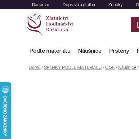
Přejít
Recenze
Doprava a platba
Značky
O
na
obsah
Podle materiálu
Náušnice
Prsteny
Domů
/
ŠPERKY PODLE MATERIÁLU
/
Ocel
/
Náušnice
/