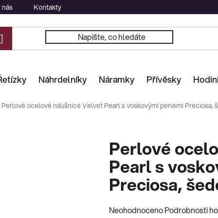
 nás
Kontakty
Řetízky
Náhrdelníky
Náramky
Přívěsky
Hodin
Perlové ocelové náušnice Velvet Pearl s voskovými perlemi Preciosa, 
Perlové ocelo
Pearl s vosko
Preciosa, šed
Průměrné
Neohodnoceno
Podrobnosti h