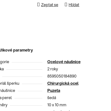
Zeptat se
Hlídat
lňkové parametry
gorie
Ocelové náušnice
ka
2 roky
8595050184890
riál šperku
Chirurgická ocel
náušnice
Puzeta
a perel
šedá
měry
10 x 10 mm