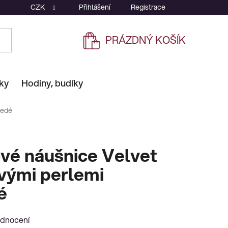
CZK
Přihlášení
Registrace
PRÁZDNÝ KOŠÍK
NÁKUPNÍ
KOŠÍK
ky
Hodiny, budíky
šedé
vé náušnice Velvet
vými perlemi
é
odnocení