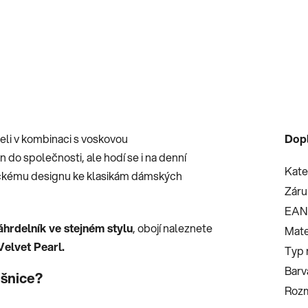
celi v kombinaci s voskovou
Dop
do společnosti, ale hodí se i na denní
Kate
tickému designu ke klasikám dámských
Záru
EAN
hrdelník ve stejném stylu
, obojí naleznete
Mate
Velvet Pearl.
Typ 
Barv
ušnice?
Roz