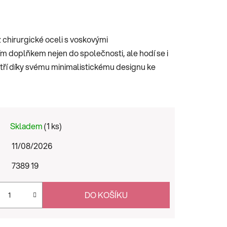
 chirurgické oceli s voskovými
m doplňkem nejen do společnosti, ale hodí se i
atří díky svému minimalistickému designu ke
Skladem
(1 ks)
11/08/2026
7389 19
DO KOŠÍKU