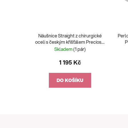
Náušnice Straight z chirurgické
Perl
oceli s českým křišťálem Preciosa,
P
malé, krystal
Skladem
(1 pár)
1 195 Kč
DO KOŠÍKU
Z