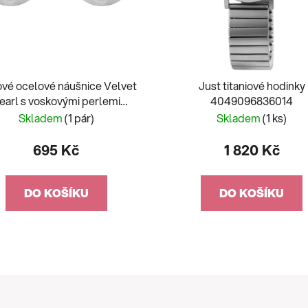
ové ocelové náušnice Velvet
Just titaniové hodinky
earl s voskovými perlemi
4049096836014
Preciosa, blue metal
Skladem
(1 pár)
Skladem
(1 ks)
695 Kč
1 820 Kč
DO KOŠÍKU
DO KOŠÍKU