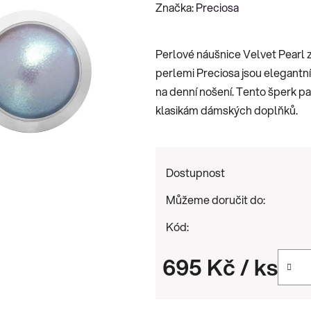
hodnocení
Značka:
Preciosa
produktu
je
Perlové náušnice Velvet Pearl z
0,0
perlemi Preciosa jsou elegantní
z
na denní nošení. Tento šperk p
5
klasikám dámských doplňků.
hvězdiček.
Dostupnost
Můžeme doručit do:
Kód:
695 Kč
/ ks
Měrná cena: