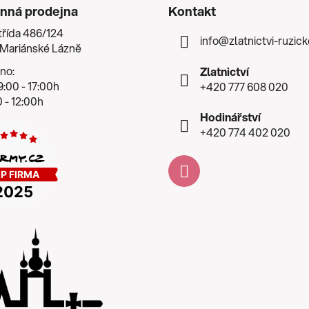
nná prodejna
Kontakt
třída 486/124
info
@
zlatnictvi-ruzic
 Mariánské Lázně
no:
Zlatnictví
:00 - 17:00h
+420 777 608 020
 - 12:00h
Hodinářství
+420 774 402 020