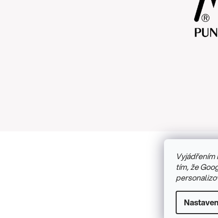
Vyjádřením 
Copyright
tím, že Goog
personalizo
Nastaven