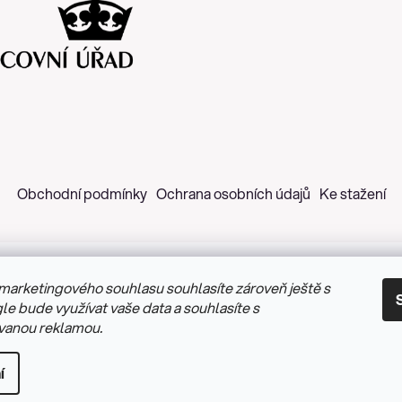
Obchodní podmínky
Ochrana osobních údajů
Ke stažení
marketingového souhlasu souhlasíte zároveň ještě s
 2026
Z&H Růžičková
. Všechna práva vyhrazena.
Upravit nastav
le bude využívat vaše data a souhlasíte s
vanou reklamou.
Vytvořil Shoptet
&
PekneWeby
í