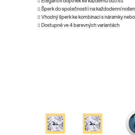
Elegantní doplněk ke každému outfitu
Šperk do společnosti i na každodenní nošen
Vhodný šperk ke kombinaci s náramky nebo 
Dostupné ve 4 barevných variantách