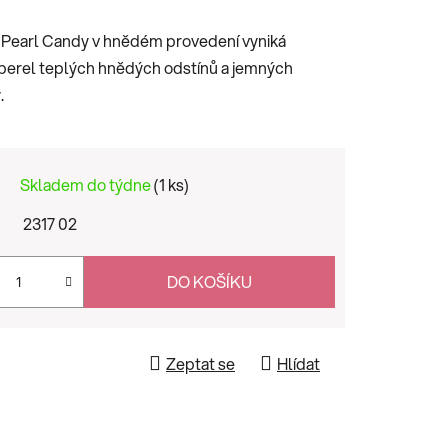
y Pearl Candy v hnědém provedení vyniká
erel teplých hnědých odstínů a jemných
.
Skladem do týdne
(1 ks)
2317 02
DO KOŠÍKU
Zeptat se
Hlídat