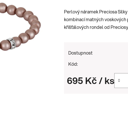
je
Perlový náramek Preciosa Silk
0,0
kombinací matných voskových p
z
křišťálových rondel od Preciosy
5
hvězdiček.
Dostupnost
Kód:
695 Kč
/ ks
Měrná cena: