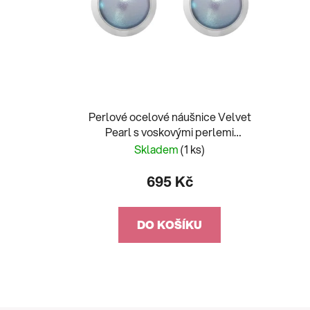
Perlové ocelové náušnice Velvet
Pearl s voskovými perlemi
Preciosa, šedé
Skladem
(1 ks)
695 Kč
DO KOŠÍKU