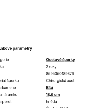
lňkové parametry
gorie
Ocelové šperky
ka
2 roky
8595050189376
riál šperku
Chirurgická ocel
a kamene
Bílá
a náramku
18,5 cm
a perel
hnědá