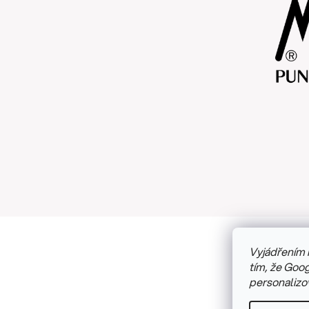
Vyjádřením 
Copyright
tím, že Goog
personalizo