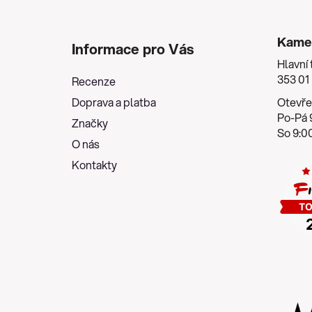
Z
á
Kame
Informace pro Vás
p
Hlavní 
a
353 01
Recenze
t
Doprava a platba
Otevře
í
Po-Pá 9
Značky
So 9:00
O nás
Kontakty