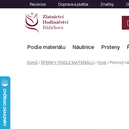
Přejít
Recenze
Doprava a platba
Značky
O
na
obsah
Podle materiálu
Náušnice
Prsteny
Domů
/
ŠPERKY PODLE MATERIÁLU
/
Ocel
/
Perlový ná