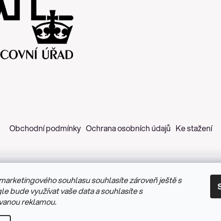
Obchodní podmínky
Ochrana osobních údajů
Ke stažení
marketingového souhlasu souhlasíte zároveň ještě s
 2026
Z&H Růžičková
. Všechna práva vyhrazena.
Upravit nastav
le bude využívat vaše data a souhlasíte s
vanou reklamou.
Vytvořil Shoptet
&
PekneWeby