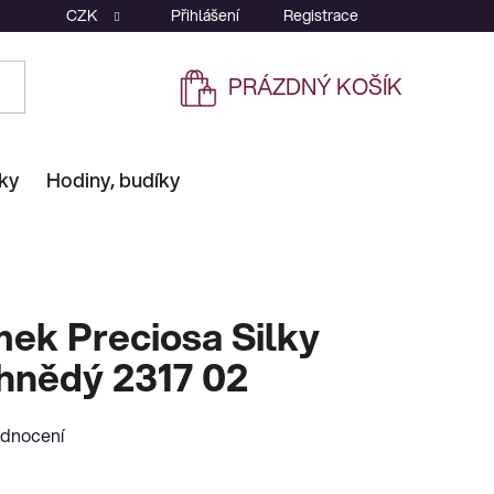
CZK
Přihlášení
Registrace
PRÁZDNÝ KOŠÍK
NÁKUPNÍ
KOŠÍK
ky
Hodiny, budíky
ek Preciosa Silky
 hnědý 2317 02
odnocení