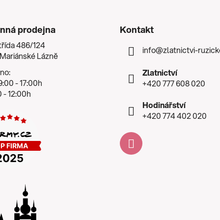
nná prodejna
Kontakt
třída 486/124
info
@
zlatnictvi-ruzic
 Mariánské Lázně
no:
Zlatnictví
:00 - 17:00h
+420 777 608 020
 - 12:00h
Hodinářství
+420 774 402 020