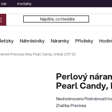
 nás
Kontakty
Řetízky
Náhrdelníky
Náramky
Přívěsky
Hodin
ramek Preciosa Silky Pearl Candy, hnědý 2317 02
Perlový náram
Pearl Candy,
Průměrné
Neohodnoceno
Podrobnosti h
hodnocení
Značka:
Preciosa
produktu