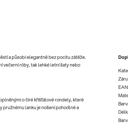
stí a působí elegantně bez pocitu zátěže.
Dop
 večerní róby, tak lehké letní šaty nebo
Kate
Záru
EAN
Mate
lněnými o čiré křišťálové rondely, které
Barv
íky pružnému lanku je nošení pohodlné a
Délk
Barv