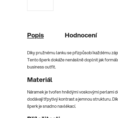
Popis
Hodnocení
Díky pružnému lanku se přizpůsobí každému zápě
Tento šperk dokáže nenásilně doplnit jak formální
business outfit.
Materiál
Náramek je tvořen hnědými voskovými perlami dop
dodávají třpytivý kontrast a jemnou strukturu. D
šperk je snadno navlékací.