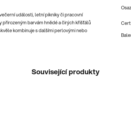
Osaz
erní události, letní pikniky či pracovní
ky přirozeným barvám hnědé a čirých křišťálů
Certi
se skvěle kombinuje s dalšími perlovými nebo
Bale
Související produkty