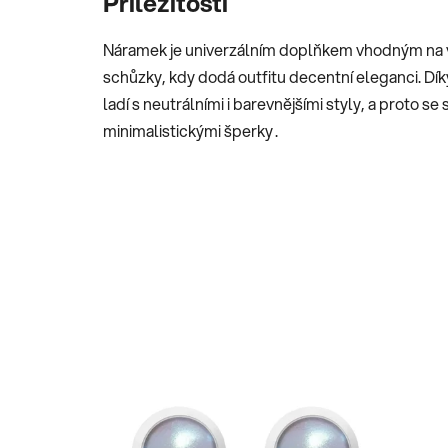
Příležitosti
Náramek je univerzálním doplňkem vhodným na več
schůzky, kdy dodá outfitu decentní eleganci. Dí
ladí s neutrálními i barevnějšími styly, a proto 
minimalistickými šperky .