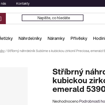
 nás
Kontakty
Řetízky
Náhrdelníky
Náramky
Přívěsky
Hodin
íky
/
Stříbrný náhrdelník Sublime s kubickou zirkonií Preciosa, emerald 
Stříbrný náhr
kubickou zirko
emerald 5390
Průměrné
Neohodnoceno
Podrobnosti h