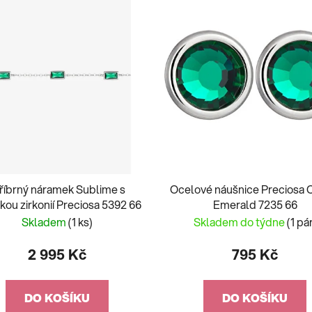
říbrný náramek Sublime s
Ocelové náušnice Preciosa 
kou zirkonií Preciosa 5392 66
Emerald 7235 66
Skladem
(1 ks)
Skladem do týdne
(1 pá
2 995 Kč
795 Kč
DO KOŠÍKU
DO KOŠÍKU