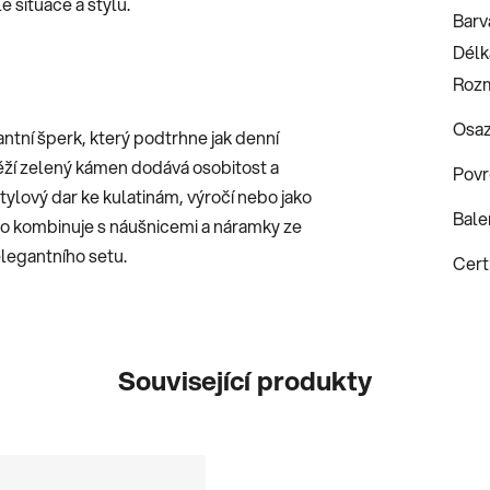
 situace a stylu.
Barv
Délk
Roz
Osaz
antní šperk, který podtrhne jak denní
věží zelený kámen dodává osobitost a
Povr
 stylový dar ke kulatinám, výročí nebo jako
Bale
o kombinuje s náušnicemi a náramky ze
legantního setu.
Certi
Související produkty