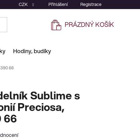
CZK
Přihlášení
Registrace
PRÁZDNÝ KOŠÍK
NÁKUPNÍ
KOŠÍK
ky
Hodiny, budíky
5390 66
delník Sublime s
nií Preciosa,
 66
odnocení