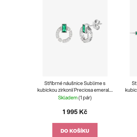
Stříbrné náušnice Sublime s
St
kubickou zirkonií Preciosa emerald
kubic
5391 66
Skladem
(1 pár)
1 995 Kč
DO KOŠÍKU