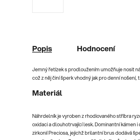
Popis
Hodnocení
Jemný řetízek s prodloužením umožňuje nosit ná
což z něj činí šperk vhodný jak pro denní nošení,
Materiál
Náhrdelník je vyroben z rhodiovaného stříbra ryzo
oxidaci a dlouhotrvající lesk. Dominantní kámen i
zirkonií Preciosa, jejichž brilantní brus dodává šp