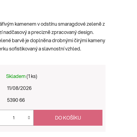
 zářivým kamenem v odstínu smaragdové zeleně z
í nadčasový a precizně zpracovaný design.
zelené barvě je doplněna drobnými čirými kameny
ku sofistikovaný a slavnostní vzhled.
Skladem
(1 ks)
11/08/2026
5390 66
DO KOŠÍKU