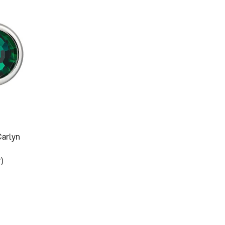
Carlyn
r)