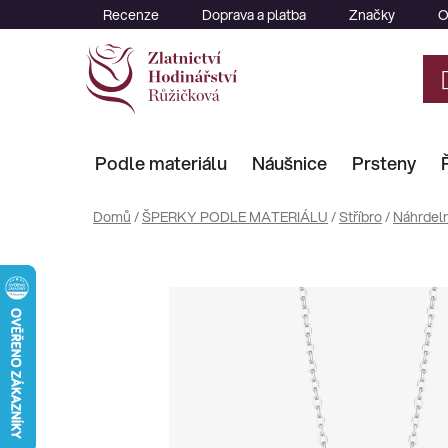
Přejít
Recenze
Doprava a platba
Značky
O
na
obsah
Podle materiálu
Náušnice
Prsteny
Domů
/
ŠPERKY PODLE MATERIÁLU
/
Stříbro
/
Náhrdeln