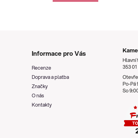
Z
á
Kame
Informace pro Vás
p
Hlavní 
a
353 01
Recenze
t
Doprava a platba
Otevře
í
Po-Pá 9
Značky
So 9:00
O nás
Kontakty