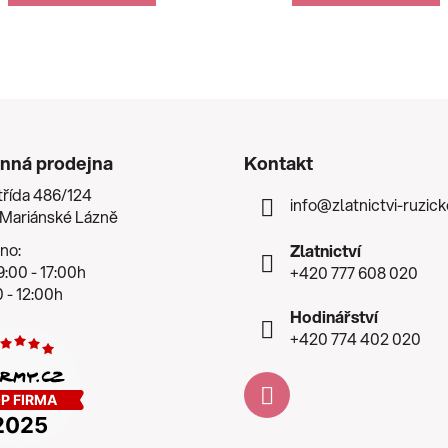
nná prodejna
Kontakt
třída 486/124
info
@
zlatnictvi-ruzic
 Mariánské Lázně
no:
Zlatnictví
:00 - 17:00h
+420 777 608 020
 - 12:00h
Hodinářství
+420 774 402 020