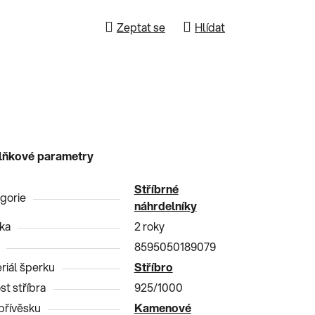
Zeptat se
Hlídat
lňkové parametry
Stříbrné
gorie
náhrdelníky
ka
2 roky
8595050189079
riál šperku
Stříbro
st stříbra
925/1000
přívěsku
Kamenové