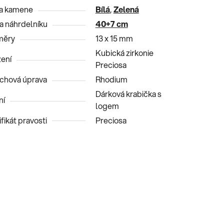
a kamene
Bílá
,
Zelená
a náhrdelníku
40+7 cm
měry
13 x 15 mm
Kubická zirkonie
ení
Preciosa
chová úprava
Rhodium
Dárková krabička s
ní
logem
fikát pravosti
Preciosa