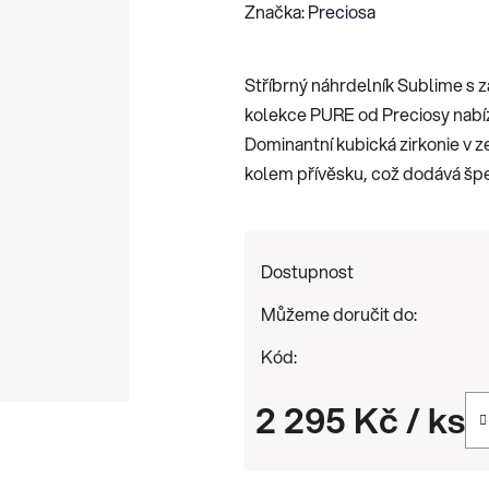
hodnocení
Značka:
Preciosa
produktu
je
Stříbrný náhrdelník Sublime s
0,0
kolekce PURE od Preciosy nabíz
z
Dominantní kubická zirkonie v 
5
kolem přívěsku, což dodává šper
hvězdiček.
Dostupnost
Můžeme doručit do:
Kód:
2 295 Kč
/ ks
Měrná cena: