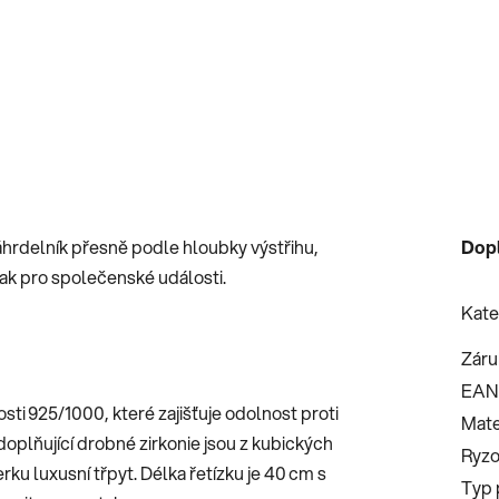
hrdelník přesně podle hloubky výstřihu,
Dop
 tak pro společenské události.
Kate
Záru
EAN
sti 925/1000, které zajišťuje odolnost proti
Mate
 doplňující drobné zirkonie jsou z kubických
Ryzo
erku luxusní třpyt. Délka řetízku je 40 cm s
Typ 