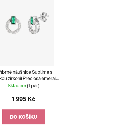
říbrné náušnice Sublime s
kou zirkonií Preciosa emerald
5391 66
Skladem
(1 pár)
1 995 Kč
DO KOŠÍKU