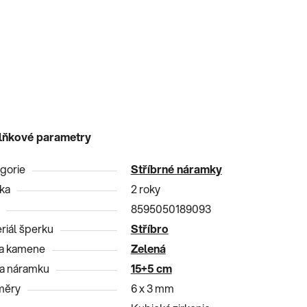
lňkové parametry
gorie
Stříbrné náramky
ka
2 roky
8595050189093
riál šperku
Stříbro
a kamene
Zelená
a náramku
15+5 cm
měry
6 x 3 mm