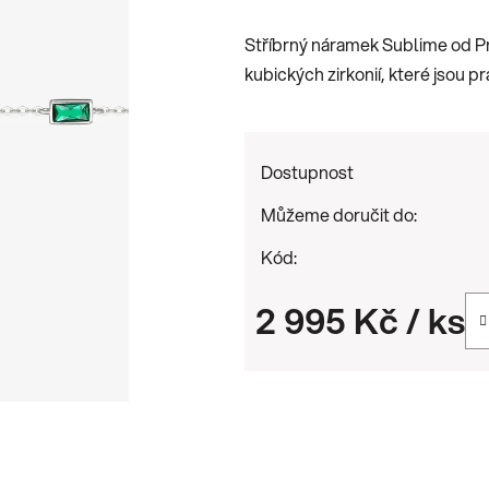
je
Stříbrný náramek Sublime od Pr
0,0
kubických zirkonií, které jsou 
z
5
hvězdiček.
Dostupnost
Můžeme doručit do:
Kód:
2 995 Kč
/ ks
Měrná cena: