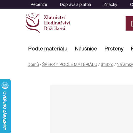
Přejít
Recenze
Doprava a platba
Značky
O
na
obsah
Podle materiálu
Náušnice
Prsteny
Domů
/
ŠPERKY PODLE MATERIÁLU
/
Stříbro
/
Náramky