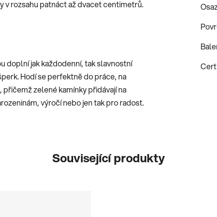
y v rozsahu patnáct až dvacet centimetrů.
Osaz
Povr
Bale
 doplní jak každodenní, tak slavnostní
Certi
šperk. Hodí se perfektně do práce, na
i, přičemž zelené kamínky přidávají na
narozeninám, výročí nebo jen tak pro radost.
Související produkty