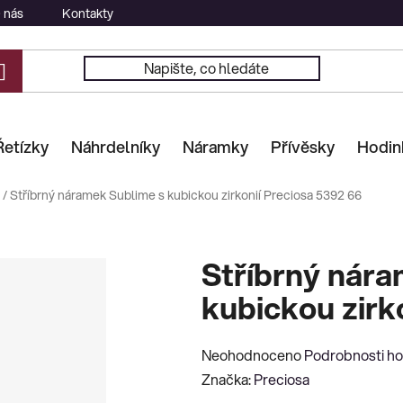
 nás
Kontakty
Řetízky
Náhrdelníky
Náramky
Přívěsky
Hodin
/
Stříbrný náramek Sublime s kubickou zirkonií Preciosa 5392 66
Stříbrný nár
kubickou zirk
Průměrné
Neohodnoceno
Podrobnosti h
hodnocení
Značka:
Preciosa
produktu