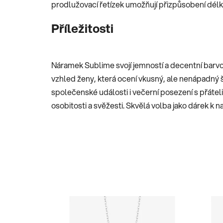
prodlužovací řetízek umožňují přizpůsobení délk
Příležitosti
Náramek Sublime svojí jemností a decentní barvou
vzhled ženy, která ocení vkusný, ale nenápadný 
společenské události i večerní posezení s přátel
osobitosti a svěžesti. Skvělá volba jako dárek k 