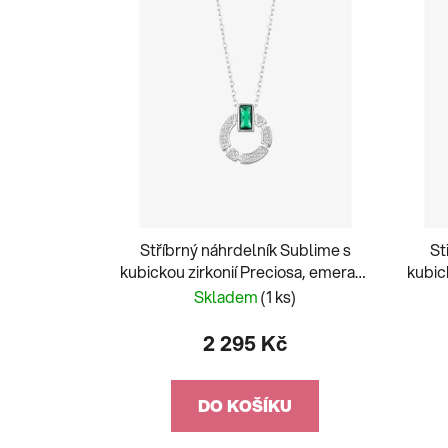
Stříbrný náhrdelník Sublime s
St
kubickou zirkonií Preciosa, emerald
kubic
5390 66
Skladem
(1 ks)
2 295 Kč
DO KOŠÍKU