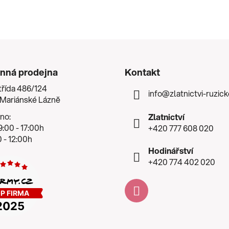
nná prodejna
Kontakt
třída 486/124
info
@
zlatnictvi-ruzic
 Mariánské Lázně
no:
Zlatnictví
:00 - 17:00h
+420 777 608 020
 - 12:00h
Hodinářství
+420 774 402 020