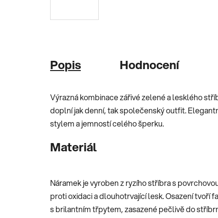
Popis
Hodnocení
Výrazná kombinace zářivé zelené a lesklého stří
doplní jak denní, tak společenský outfit. Elegan
stylem a jemností celého šperku.
Materiál
Náramek je vyroben z ryzího stříbra s povrchovo
proti oxidaci a dlouhotrvající lesk. Osazení tvoří
s brilantním třpytem, zasazené pečlivě do stříbr