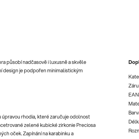
bra působí nadčasově i luxusně a skvěle
Dop
tní design je podpořen minimalistickým
Kate
Záru
EAN
Mate
Barv
u úpravou rhodia, které zaručuje odolnost
Délk
 facetrované zelené kubické zirkonie Preciosa
Roz
ných oček. Zapínání na karabinku a