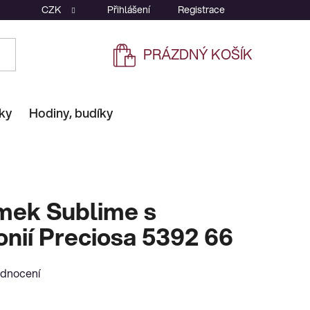
CZK
Přihlášení
Registrace
PRÁZDNÝ KOŠÍK
NÁKUPNÍ
KOŠÍK
ky
Hodiny, budíky
amek Sublime s
onií Preciosa 5392 66
odnocení