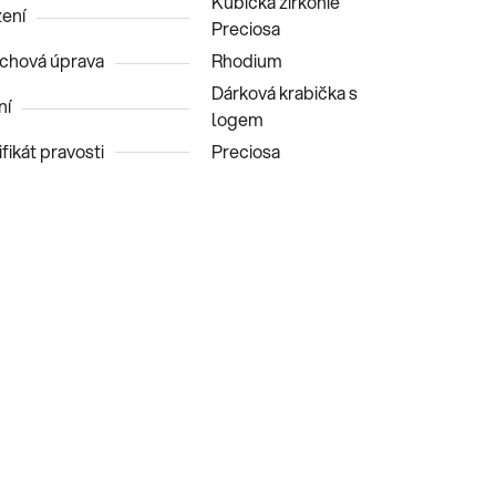
Kubická zirkonie
ení
Preciosa
chová úprava
Rhodium
Dárková krabička s
ní
logem
fikát pravosti
Preciosa