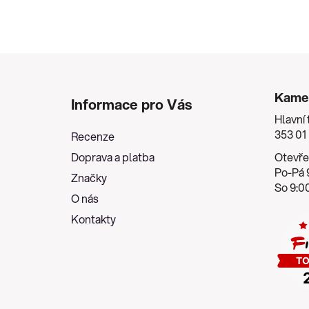
Z
á
Kame
Informace pro Vás
p
Hlavní 
a
353 01
Recenze
t
Doprava a platba
Otevře
í
Po-Pá 9
Značky
So 9:00
O nás
Kontakty