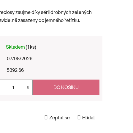
eciosy zaujme díky sérii drobných zelených
pravidelně zasazeny do jemného řetízku.
Skladem
(1 ks)
07/08/2026
5392 66
DO KOŠÍKU
Zeptat se
Hlídat