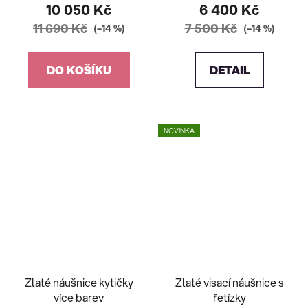
10 050 Kč
6 400 Kč
11 690 Kč
7 500 Kč
(–14 %)
(–14 %)
DO KOŠÍKU
DETAIL
NOVINKA
Zlaté náušnice kytičky
Zlaté visací náušnice s
více barev
řetízky