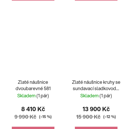
Zlaté náušnice
Zlaté náušnice kruhy se
dvoubarevné 581
sundavací sladkovodní
perlou
Skladem
(1 pár)
Skladem
(1 pár)
8 410 Kč
13 900 Kč
9 990 Kč
15 900 Kč
(–15 %)
(–12 %)