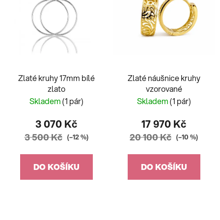
Zlaté kruhy 17mm bílé
Zlaté náušnice kruhy
zlato
vzorované
Skladem
(1 pár)
Skladem
(1 pár)
3 070 Kč
17 970 Kč
3 500 Kč
20 100 Kč
(–12 %)
(–10 %)
DO KOŠÍKU
DO KOŠÍKU