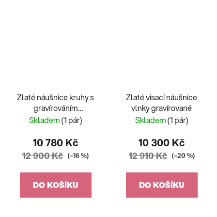
Zlaté náušnice kruhy s
Zlaté visací náušnice
gravírováním
vlnky gravírované
dvoubarevné
Skladem
(1 pár)
Skladem
(1 pár)
10 780 Kč
10 300 Kč
12 900 Kč
12 910 Kč
(–16 %)
(–20 %)
DO KOŠÍKU
DO KOŠÍKU