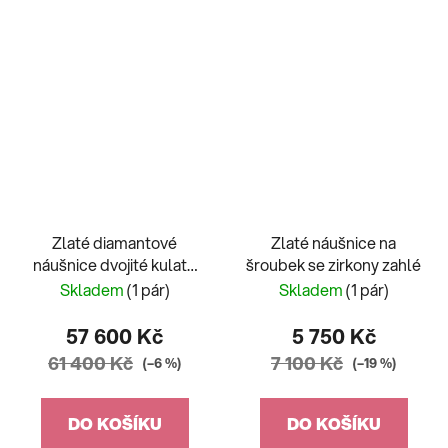
Zlaté diamantové
Zlaté náušnice na
náušnice dvojité kulaté
šroubek se zirkony zahlé
0,50ct
Skladem
(1 pár)
Skladem
(1 pár)
57 600 Kč
5 750 Kč
61 400 Kč
7 100 Kč
(–6 %)
(–19 %)
DO KOŠÍKU
DO KOŠÍKU