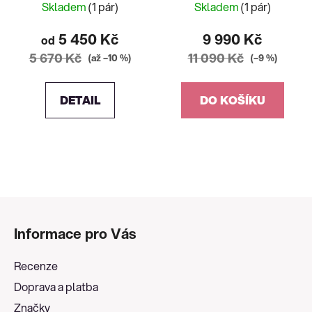
Skladem
(1 pár)
Skladem
(1 pár)
5 450 Kč
9 990 Kč
od
5 670 Kč
11 090 Kč
(až –10 %)
(–9 %)
DETAIL
DO KOŠÍKU
Z
á
Informace pro Vás
p
a
Recenze
t
Doprava a platba
í
Značky