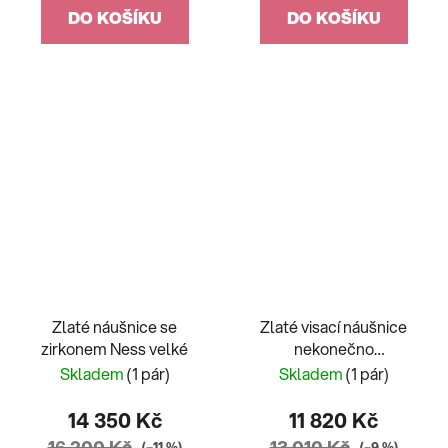
DO KOŠÍKU
DO KOŠÍKU
Zlaté náušnice se
Zlaté visací náušnice
zirkonem Ness velké
nekonečno
dvoubarevné
Skladem
(1 pár)
Skladem
(1 pár)
14 350 Kč
11 820 Kč
16 200 Kč
13 010 Kč
(–11 %)
(–9 %)