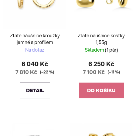
Zlaté náušnice kroužky
Zlaté náušnice kostky
jemné s profilem
1,55g
Na dotaz
Skladem
(1 pár)
6 040 Kč
6 250 Kč
7 810 Kč
7 100 Kč
(–22 %)
(–11 %)
DETAIL
DO KOŠÍKU